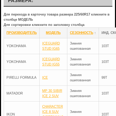
РАЗМЕРА:
Для перехода в карточку товара размера 225/60R17 кликните в
столбце МОДЕЛЬ
Для сортировки кликните по заголовку столбца
ПРОИЗВОДИТЕЛЬ
МОДЕЛЬ
СЕЗОННОСТЬ
↑
ИНД. СК
ICEGUARD
Зимняя
YOKOHAMA
103T
STUD IG65
ошипованная
ICEGUARD
Зимняя
YOKOHAMA
103T
STUD IG55
ошипованная
Зимняя
PIRELLI FORMULA
ICE
99T
ошипованная
MP 30 SIBIR
Зимняя
MATADOR
103T
ICE 2 SUV
ошипованная
CHARACTER
ICE 8 SUV
Зимняя
IKON
103T