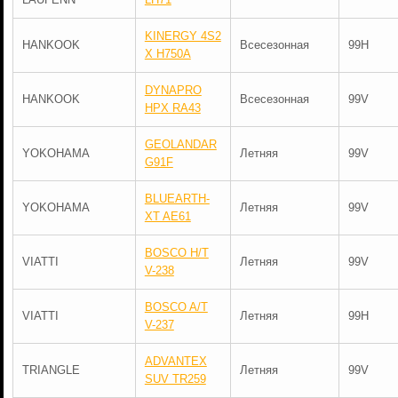
KINERGY 4S2
HANKOOK
Всесезонная
99H
X H750A
DYNAPRO
HANKOOK
Всесезонная
99V
HPX RA43
GEOLANDAR
YOKOHAMA
Летняя
99V
G91F
BLUEARTH-
YOKOHAMA
Летняя
99V
XT AE61
BOSCO H/T
VIATTI
Летняя
99V
V-238
BOSCO A/T
VIATTI
Летняя
99H
V-237
ADVANTEX
TRIANGLE
Летняя
99V
SUV TR259