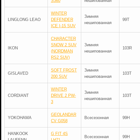
S360
нешипованная
WINTER
Зимняя
LINGLONG LEAO
DEFENDER
99T
нешипованная
ICE I-15 SUV
CHARACTER
SNOW 2 SUV
Зимняя
IKON
103R
(NORDMAN
нешипованная
RS2 SUV)
SOFT FROST
Зимняя
GISLAVED
103T
200 SUV
нешипованная
WINTER
Зимняя
CORDIANT
DRIVE 2 PW-
103T
нешипованная
3
GEOLANDAR
YOKOHAMA
Всесезонная
99H
CV G058
HANKOOK
G FIT 4S
Всесезонная
99H
LAUFENN
LH71