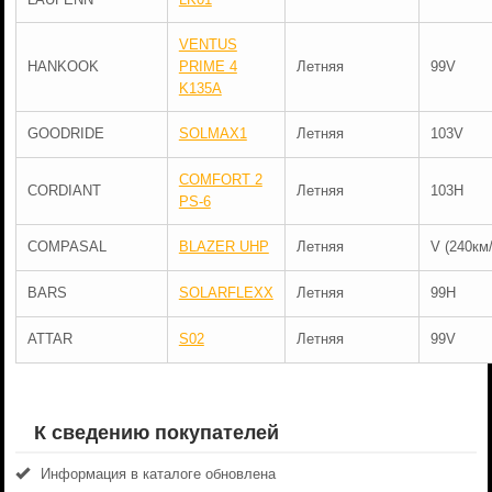
VENTUS
HANKOOK
PRIME 4
Летняя
99V
K135A
GOODRIDE
SOLMAX1
Летняя
103V
COMFORT 2
CORDIANT
Летняя
103H
PS-6
COMPASAL
BLAZER UHP
Летняя
V (240км/
BARS
SOLARFLEXX
Летняя
99H
ATTAR
S02
Летняя
99V
К сведению покупателей
Информация в каталоге обновлена