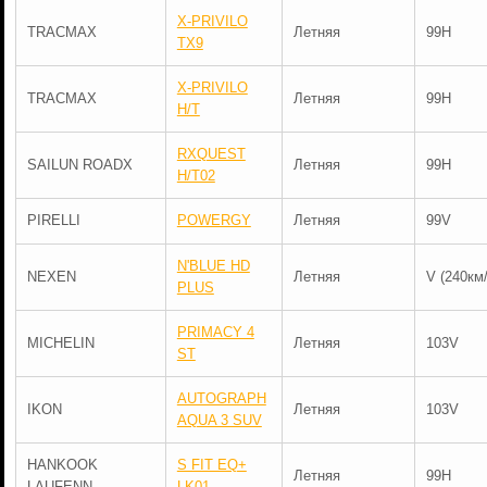
X-PRIVILO
TRACMAX
Летняя
99H
TX9
X-PRIVILO
TRACMAX
Летняя
99H
H/T
RXQUEST
SAILUN ROADX
Летняя
99H
H/T02
PIRELLI
POWERGY
Летняя
99V
N'BLUE HD
NEXEN
Летняя
V (240км/
PLUS
PRIMACY 4
MICHELIN
Летняя
103V
ST
AUTOGRAPH
IKON
Летняя
103V
AQUA 3 SUV
HANKOOK
S FIT EQ+
Летняя
99H
LAUFENN
LK01