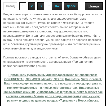
…
Назад
1
2
3
167
Далее
Наверх
Внедорожник утратит маневренность и скорость на бездорожье, если он
неправильно «обут». Купить шины для внедорожников также
необходимо, как сменить туфли на сапоги в межсезонье. Интернет-
магазин «Торгшина» предлагает сделать выбор авторезины по
нескольким критериям: сезонности, типу дорожного покрытия,
производителю. Цена шин для внедорожников по факту не может быть
низкой: особо прочная резина, усиленная защита от порезов, проколов,
в т. ч. боковины, крупный рисунок протектора – это составляющие цены
качественной шины для внедорожников.
Прямые поставки с заводов изготовителей плюс большие объемы дают
оптимальную оптовую стоимость автопокрышек в «Торгшине» при
великолепном качестве резины.
Приглашаем купить шины для внедорожников в Новосибирске
CONTINENTAL, GISLAVED, Matador, NEXEN, Roadstone, Viatti, Cordiant.
Ваш «аутлэндер» неуязвим на охоте, в поездке за город, прогулке по
горному бездорожью – в любых обстоятельствах. Внедорожные
шины летние и зимние, универсальные и грязевые легко вынесут вас
из омута, слякоти и болота, если владелец вовремя купил «умную
резину» в одном из центров продаж «Торгшина» в Новосибирске.