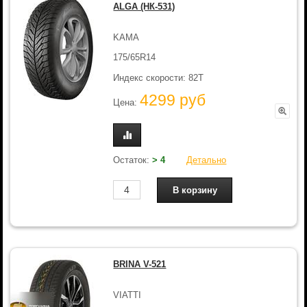
ALGA (НК-531)
KAMA
175/65R14
Индекс скорости: 82T
4299 руб
Цена:
Остаток:
> 4
Детально
BRINA V-521
VIATTI