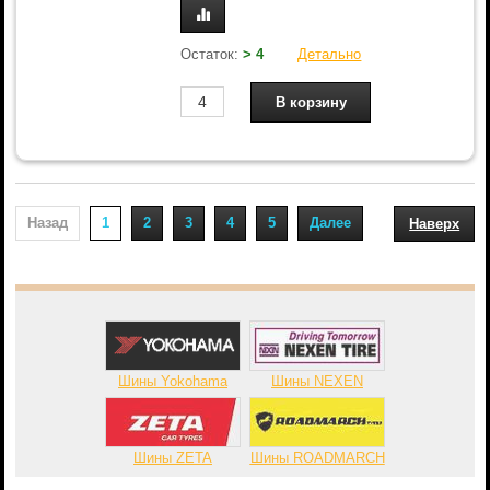
Остаток:
> 4
Детально
Назад
1
2
3
4
5
Далее
Наверх
Шины Yokohama
Шины NEXEN
Шины ZETA
Шины ROADMARCH