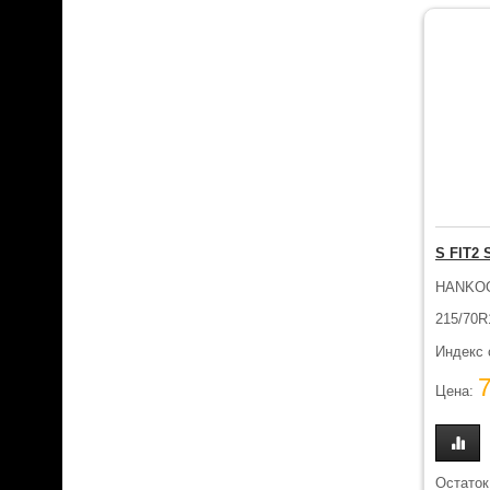
S FIT2
HANKO
215/70R
Индекс 
Цена:
Остаток