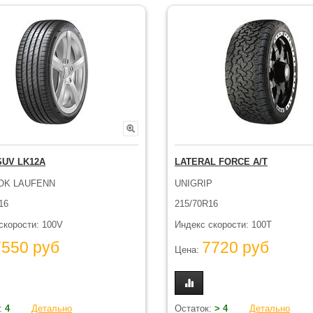
 SUV LK12A
LATERAL FORCE A/T
OK LAUFENN
UNIGRIP
16
215/70R16
скорости: 100V
Индекс скорости: 100T
7550 руб
7720 руб
Цена:
:
4
Детально
Остаток:
> 4
Детально