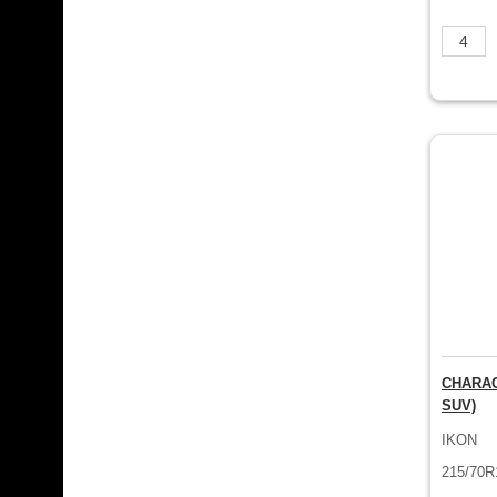
CHARAC
SUV)
IKON
215/70R