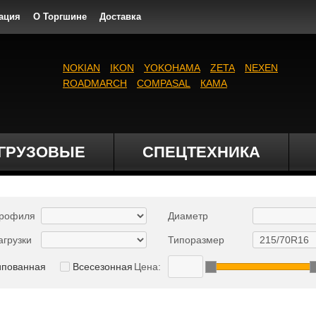
ация
О Торгшине
Доставка
NOKIAN
IKON
YOKOHAMA
ZETA
NEXEN
ROADMARCH
COMPASAL
КАМА
ГРУЗОВЫЕ
СПЕЦТЕХНИКА
профиля
Диаметр
агрузки
Типоразмер
ипованная
Всесезонная
Цена: