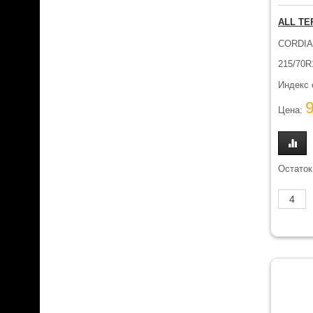
ALL TE
CORDI
215/70R
Индекс 
Цена:
Остаток