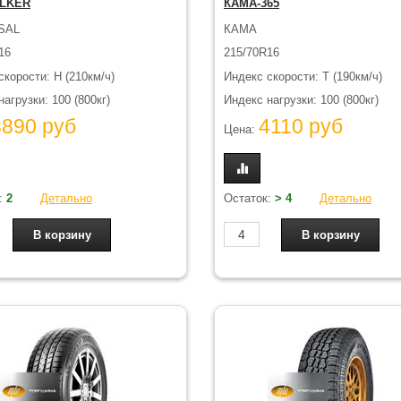
ALKER
КАМА-365
SAL
КАМА
16
215/70R16
скорости: H (210км/ч)
Индекс скорости: T (190км/ч)
агрузки: 100 (800кг)
Индекс нагрузки: 100 (800кг)
3890 руб
4110 руб
Цена:
:
2
Детально
Остаток:
> 4
Детально