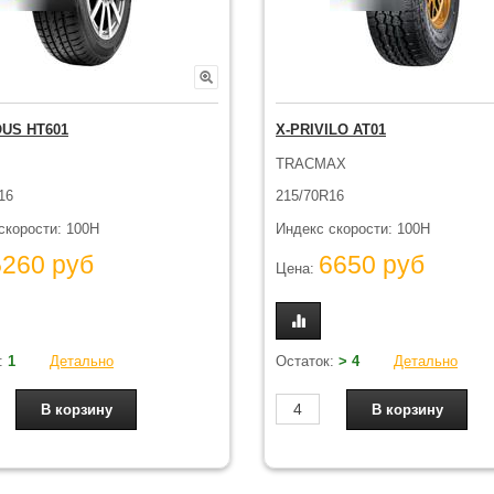
US HT601
X-PRIVILO AT01
TRACMAX
16
215/70R16
скорости: 100H
Индекс скорости: 100H
5260 руб
6650 руб
Цена:
:
1
Детально
Остаток:
> 4
Детально