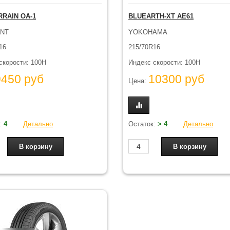
RRAIN OA-1
BLUEARTH-XT AE61
ANT
YOKOHAMA
16
215/70R16
скорости: 100H
Индекс скорости: 100H
9450 руб
10300 руб
Цена:
:
4
Детально
Остаток:
> 4
Детально