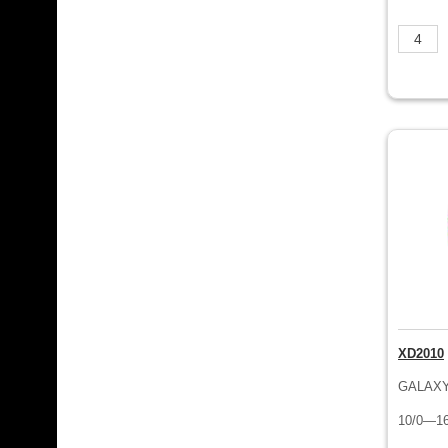
XD2010
GALAXY
10/0—16