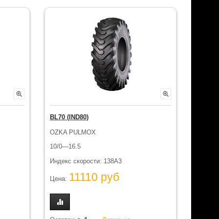
BL70 (IND80)
OZKA PULMOX
10/0—16.5
Индекс скорости: 138A3
11110 руб
Цена: