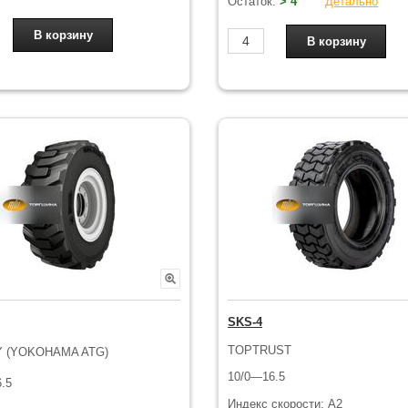
Остаток:
> 4
Детально
SKS-4
TOPTRUST
 (YOKOHAMA ATG)
10/0—16.5
.5
Индекс скорости: A2