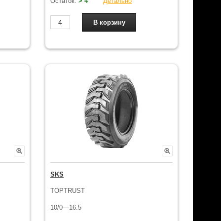
Остаток:
> 4
Детально
SKS
TOPTRUST
10/0—16.5