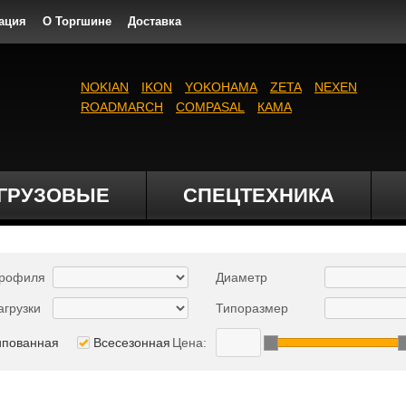
ация
О Торгшине
Доставка
NOKIAN
IKON
YOKOHAMA
ZETA
NEXEN
ROADMARCH
COMPASAL
КАМА
ГРУЗОВЫЕ
СПЕЦТЕХНИКА
профиля
Диаметр
агрузки
Типоразмер
ипованная
Всесезонная
Цена: