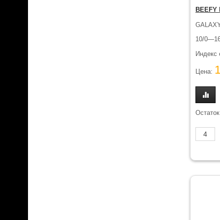
BEEFY B
GALAXY
10/0—16
Индекс 
Цена:
Остаток