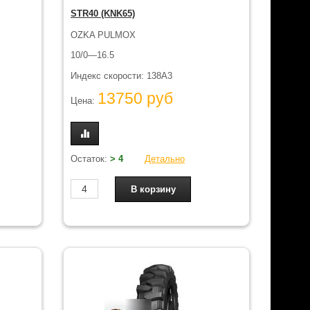
STR40 (KNK65)
OZKA PULMOX
10/0—16.5
Индекс скорости: 138A3
13750 руб
Цена:
Остаток:
> 4
Детально