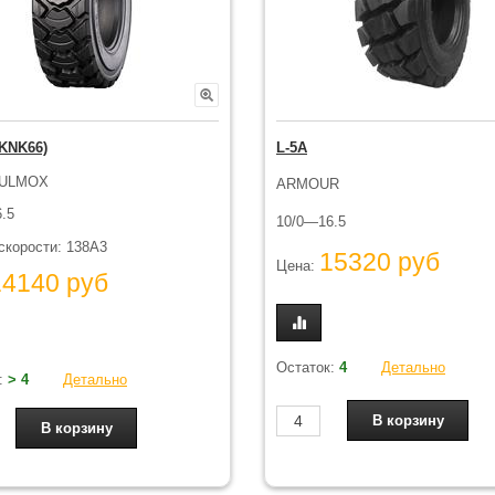
(KNK66)
L-5A
PULMOX
ARMOUR
.5
10/0—16.5
скорости: 138A3
15320 руб
Цена:
14140 руб
Остаток:
4
Детально
:
> 4
Детально