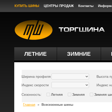
КУПИТЬ ШИНЫ
ЦЕНТРЫ ПРОДАЖ
Контакты
Информ
ЛЕТНИЕ
ЗИМНИЕ
Ширина профиля
Высота 
Индекс скорости
Индекс н
Сезонность:
Летняя
Зимняя
Зимняя ш
Главная
»
Всесезонные шины