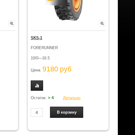
SKS-1
FORERUNNER
10/0—16.5
9180 руб
Цена:
Остаток:
> 4
Детально