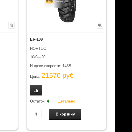
ER-109
NORTEC
10/0—20
Индекс скорости: 146B
21570 руб
Цена:
Остаток:
4
Детально