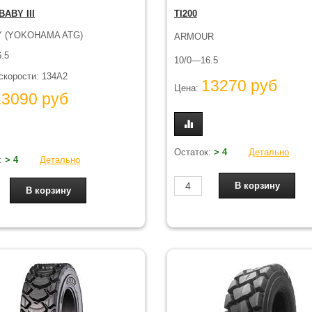
ABY III
TI200
 (YOKOHAMA ATG)
ARMOUR
.5
10/0—16.5
скорости: 134A2
13270 руб
Цена:
13090 руб
Остаток:
> 4
Детально
:
> 4
Детально