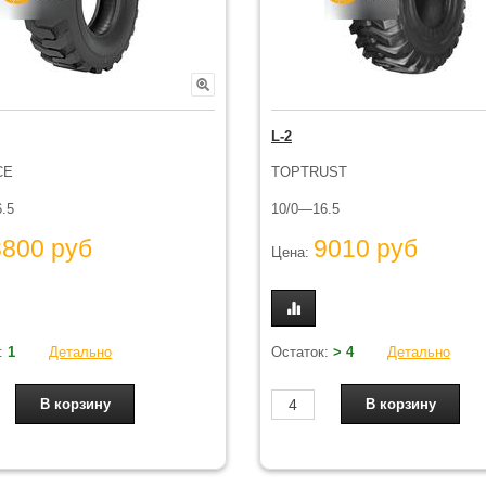
L-2
CE
TOPTRUST
.5
10/0—16.5
8800 руб
9010 руб
Цена:
:
1
Детально
Остаток:
> 4
Детально