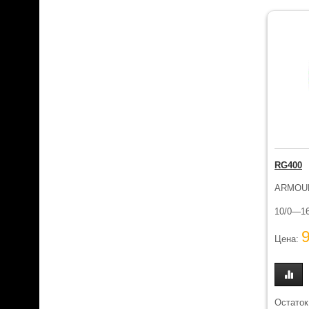
RG400
ARMOU
10/0—16
Цена:
Остаток