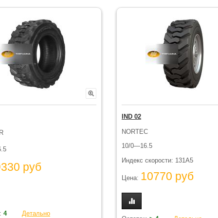
IND 02
NORTEC
R
10/0—16.5
.5
Индекс скорости: 131A5
9330 руб
10770 руб
Цена:
:
4
Детально