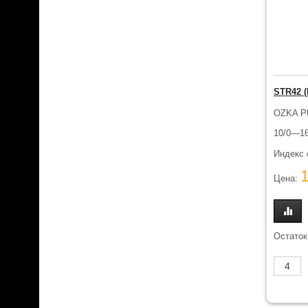
STR42 
OZKA 
10/0—16
Индекс 
Цена:
Остаток