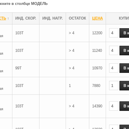
ликните в столбце МОДЕЛЬ
СТЬ
↑
ИНД. СКОР.
ИНД. НАГР.
ОСТАТОК
ЦЕНА
КУПИ
103T
> 4
12200
ая
103T
> 4
11240
ая
99T
> 4
10970
ая
103T
1
7880
ая
103T
> 4
14390
ая