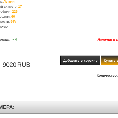
ь:
Летняя
ый диаметр:
17
рофиля:
225
рофиля:
60
орости:
99V
рузки:
клада:
> 4
Наличие в 
Добавить в корзину
Купить 
:
9020
RUB
Количество:
МЕРА: