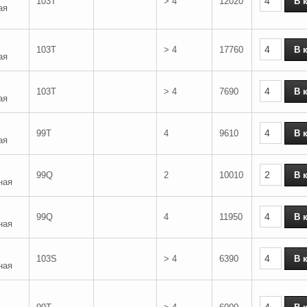
103T
> 4
12020
ая
103T
> 4
17760
ая
103T
> 4
7690
ая
99T
4
9610
ая
99Q
2
10010
ная
99Q
4
11950
ная
103S
> 4
6390
ная