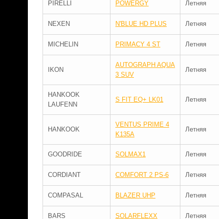
PIRELLI
POWERGY
Летняя
NEXEN
N'BLUE HD PLUS
Летняя
MICHELIN
PRIMACY 4 ST
Летняя
AUTOGRAPH AQUA
IKON
Летняя
3 SUV
HANKOOK
S FIT EQ+ LK01
Летняя
LAUFENN
VENTUS PRIME 4
HANKOOK
Летняя
K135A
GOODRIDE
SOLMAX1
Летняя
CORDIANT
COMFORT 2 PS-6
Летняя
COMPASAL
BLAZER UHP
Летняя
BARS
SOLARFLEXX
Летняя