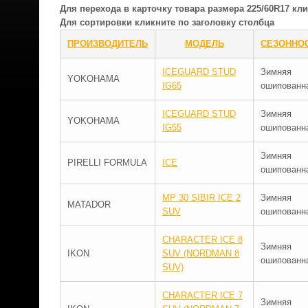
Для перехода в карточку товара размера 225/60R17 к
Для сортировки кликните по заголовку столбца
ПРОИЗВОДИТЕЛЬ
МОДЕЛЬ
СЕЗОННО
ICEGUARD STUD
Зимняя
YOKOHAMA
IG65
ошипованн
ICEGUARD STUD
Зимняя
YOKOHAMA
IG55
ошипованн
Зимняя
PIRELLI FORMULA
ICE
ошипованн
MP 30 SIBIR ICE 2
Зимняя
MATADOR
SUV
ошипованн
CHARACTER ICE 8
Зимняя
IKON
SUV (NORDMAN 8
ошипованн
SUV)
CHARACTER ICE 7
Зимняя