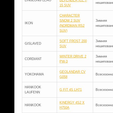
LINGLONG LEAO
DEFENDER ICE I-
нешипован
15 SUV
CHARACTER
SNOW 2 SUV
Зимняя
IKON
(NORDMAN RS2
нешипован
SUV)
SOFT FROST 200
Зимняя
GISLAVED
SUV
нешипован
WINTER DRIVE 2
Зимняя
CORDIANT
PW-3
нешипован
GEOLANDAR CV
YOKOHAMA
Всесезонн
G058
HANKOOK
G FIT 4S LH71
Всесезонн
LAUFENN
KINERGY 4S2 X
HANKOOK
Всесезонн
H750A