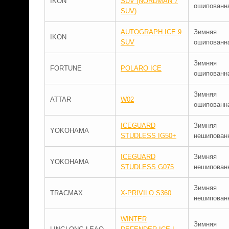
IKON
SUV (NORDMAN 7
ошипованн
SUV)
AUTOGRAPH ICE 9
Зимняя
IKON
SUV
ошипованн
Зимняя
FORTUNE
POLARO ICE
ошипованн
Зимняя
ATTAR
W02
ошипованн
ICEGUARD
Зимняя
YOKOHAMA
STUDLESS IG50+
нешипован
ICEGUARD
Зимняя
YOKOHAMA
STUDLESS G075
нешипован
Зимняя
TRACMAX
X-PRIVILO S360
нешипован
WINTER
Зимняя