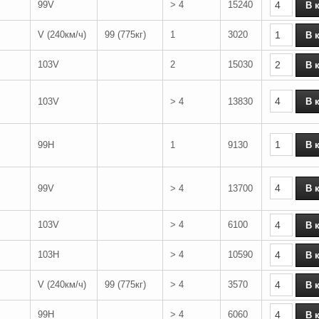
99V
> 4
15240
V (240км/ч)
99 (775кг)
1
3020
103V
2
15030
103V
> 4
13830
99H
1
9130
99V
> 4
13700
103V
> 4
6100
103H
> 4
10590
V (240км/ч)
99 (775кг)
> 4
3570
99H
> 4
6060