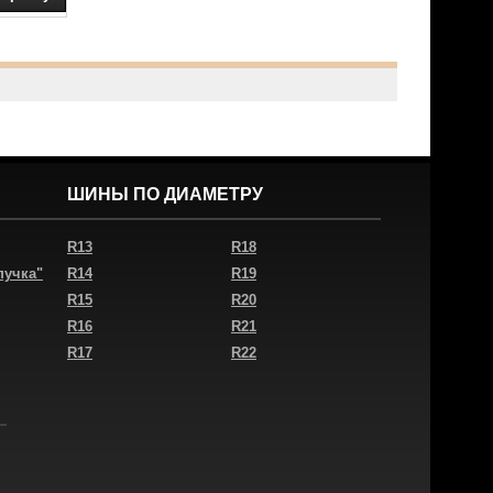
ШИНЫ ПО ДИАМЕТРУ
R13
R18
пучка"
R14
R19
R15
R20
R16
R21
R17
R22