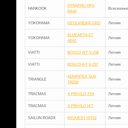
DYNAPRO HPX
HANKOOK
Всесезонн
RA43
YOKOHAMA
GEOLANDAR G91F
Летняя
BLUEARTH-XT
YOKOHAMA
Летняя
AE61
VIATTI
BOSCO H/T V-238
Летняя
VIATTI
BOSCO A/T V-237
Летняя
ADVANTEX SUV
TRIANGLE
Летняя
TR259
TRACMAX
X-PRIVILO TX9
Летняя
TRACMAX
X-PRIVILO H/T
Летняя
SAILUN ROADX
RXQUEST H/T02
Летняя