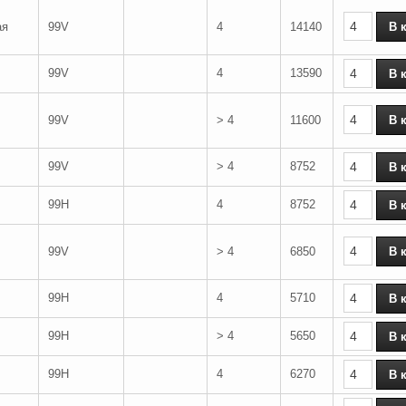
ая
99V
4
14140
99V
4
13590
99V
> 4
11600
99V
> 4
8752
99H
4
8752
99V
> 4
6850
99H
4
5710
99H
> 4
5650
99H
4
6270