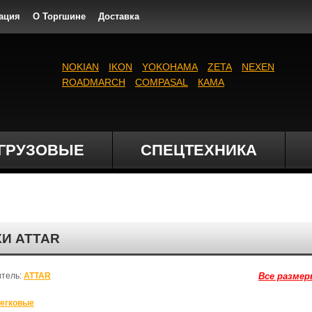
ация
О Торгшине
Доставка
NOKIAN
IKON
YOKOHAMA
ZETA
NEXEN
ROADMARCH
COMPASAL
КАМА
ГРУЗОВЫЕ
СПЕЦТЕХНИКА
КИ ATTAR
итель:
ATTAR
Все размер
егковые