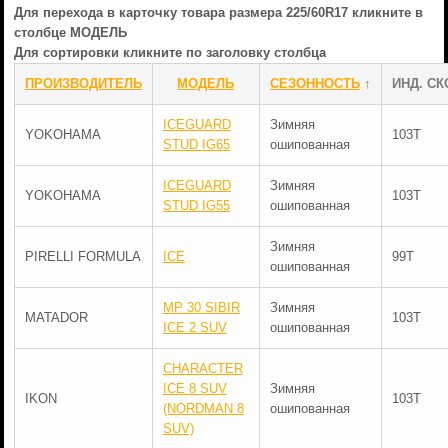
Для перехода в карточку товара размера 225/60R17 кликните в
столбце МОДЕЛЬ
Для сортировки кликните по заголовку столбца
ПРОИЗВОДИТЕЛЬ
МОДЕЛЬ
СЕЗОННОСТЬ
↑
ИНД. СК
ICEGUARD
Зимняя
YOKOHAMA
103T
STUD IG65
ошипованная
ICEGUARD
Зимняя
YOKOHAMA
103T
STUD IG55
ошипованная
Зимняя
PIRELLI FORMULA
ICE
99T
ошипованная
MP 30 SIBIR
Зимняя
MATADOR
103T
ICE 2 SUV
ошипованная
CHARACTER
ICE 8 SUV
Зимняя
IKON
103T
(NORDMAN 8
ошипованная
SUV)