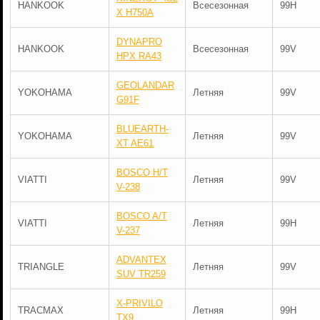
HANKOOK
Всесезонная
99H
X H750A
DYNAPRO
HANKOOK
Всесезонная
99V
HPX RA43
GEOLANDAR
YOKOHAMA
Летняя
99V
G91F
BLUEARTH-
YOKOHAMA
Летняя
99V
XT AE61
BOSCO H/T
VIATTI
Летняя
99V
V-238
BOSCO A/T
VIATTI
Летняя
99H
V-237
ADVANTEX
TRIANGLE
Летняя
99V
SUV TR259
X-PRIVILO
TRACMAX
Летняя
99H
TX9