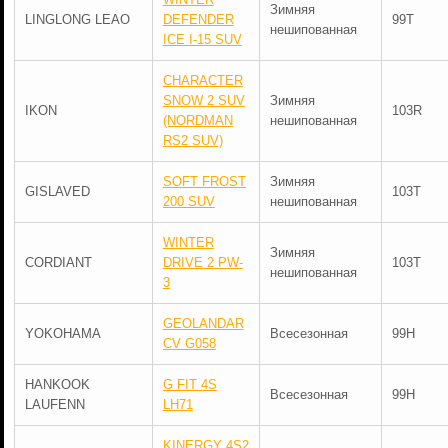
Зимняя
LINGLONG LEAO
DEFENDER
99T
нешипованная
ICE I-15 SUV
CHARACTER
SNOW 2 SUV
Зимняя
IKON
103R
(NORDMAN
нешипованная
RS2 SUV)
SOFT FROST
Зимняя
GISLAVED
103T
200 SUV
нешипованная
WINTER
Зимняя
CORDIANT
DRIVE 2 PW-
103T
нешипованная
3
GEOLANDAR
YOKOHAMA
Всесезонная
99H
CV G058
HANKOOK
G FIT 4S
Всесезонная
99H
LAUFENN
LH71
KINERGY 4S2