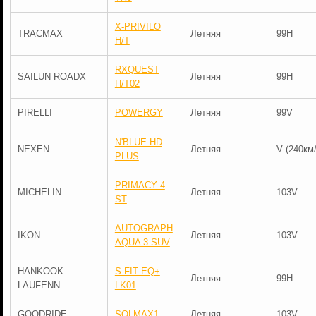
X-PRIVILO
TRACMAX
Летняя
99H
H/T
RXQUEST
SAILUN ROADX
Летняя
99H
H/T02
PIRELLI
POWERGY
Летняя
99V
N'BLUE HD
NEXEN
Летняя
V (240км/
PLUS
PRIMACY 4
MICHELIN
Летняя
103V
ST
AUTOGRAPH
IKON
Летняя
103V
AQUA 3 SUV
HANKOOK
S FIT EQ+
Летняя
99H
LAUFENN
LK01
GOODRIDE
SOLMAX1
Летняя
103V