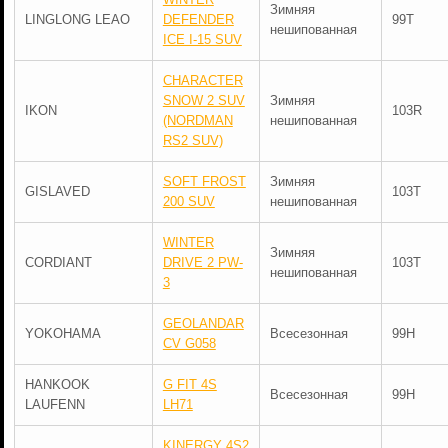
Зимняя
LINGLONG LEAO
DEFENDER
99T
нешипованная
ICE I-15 SUV
CHARACTER
SNOW 2 SUV
Зимняя
IKON
103R
(NORDMAN
нешипованная
RS2 SUV)
SOFT FROST
Зимняя
GISLAVED
103T
200 SUV
нешипованная
WINTER
Зимняя
CORDIANT
DRIVE 2 PW-
103T
нешипованная
3
GEOLANDAR
YOKOHAMA
Всесезонная
99H
CV G058
HANKOOK
G FIT 4S
Всесезонная
99H
LAUFENN
LH71
KINERGY 4S2