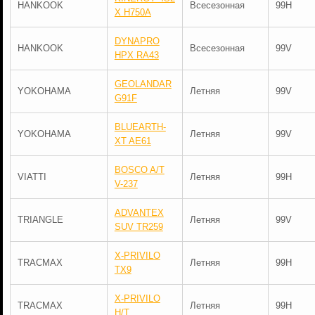
HANKOOK
Всесезонная
99H
X H750A
DYNAPRO
HANKOOK
Всесезонная
99V
HPX RA43
GEOLANDAR
YOKOHAMA
Летняя
99V
G91F
BLUEARTH-
YOKOHAMA
Летняя
99V
XT AE61
BOSCO A/T
VIATTI
Летняя
99H
V-237
ADVANTEX
TRIANGLE
Летняя
99V
SUV TR259
X-PRIVILO
TRACMAX
Летняя
99H
TX9
X-PRIVILO
TRACMAX
Летняя
99H
H/T