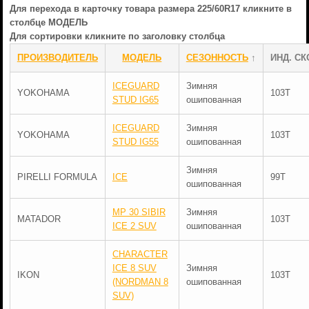
Для перехода в карточку товара размера 225/60R17 кликните в
столбце МОДЕЛЬ
Для сортировки кликните по заголовку столбца
ПРОИЗВОДИТЕЛЬ
МОДЕЛЬ
СЕЗОННОСТЬ
↑
ИНД. СК
ICEGUARD
Зимняя
YOKOHAMA
103T
STUD IG65
ошипованная
ICEGUARD
Зимняя
YOKOHAMA
103T
STUD IG55
ошипованная
Зимняя
PIRELLI FORMULA
ICE
99T
ошипованная
MP 30 SIBIR
Зимняя
MATADOR
103T
ICE 2 SUV
ошипованная
CHARACTER
ICE 8 SUV
Зимняя
IKON
103T
(NORDMAN 8
ошипованная
SUV)