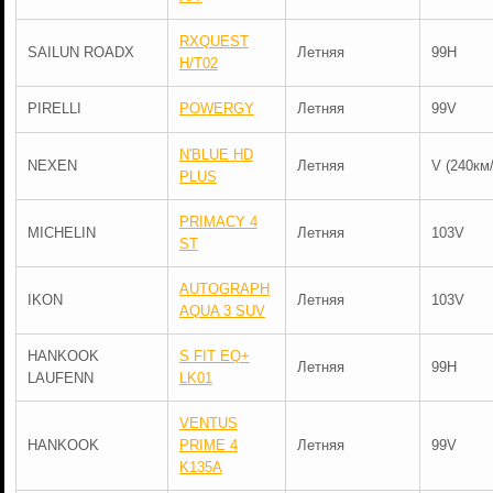
RXQUEST
SAILUN ROADX
Летняя
99H
H/T02
PIRELLI
POWERGY
Летняя
99V
N'BLUE HD
NEXEN
Летняя
V (240км/
PLUS
PRIMACY 4
MICHELIN
Летняя
103V
ST
AUTOGRAPH
IKON
Летняя
103V
AQUA 3 SUV
HANKOOK
S FIT EQ+
Летняя
99H
LAUFENN
LK01
VENTUS
HANKOOK
PRIME 4
Летняя
99V
K135A