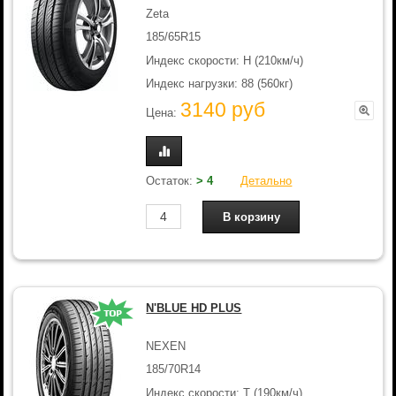
Zeta
185/65R15
Индекс скорости: H (210км/ч)
Индекс нагрузки: 88 (560кг)
3140 руб
Цена:
Остаток:
> 4
Детально
N'BLUE HD PLUS
NEXEN
185/70R14
Индекс скорости: T (190км/ч)