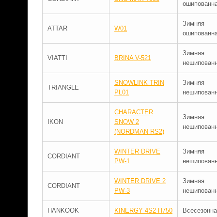
ошипованн
Зимняя
ATTAR
W01
ошипованн
Зимняя
VIATTI
BRINA V-521
нешипован
SNOWLINK TRIN
Зимняя
TRIANGLE
PL01
нешипован
CHARACTER
Зимняя
IKON
SNOW 2
нешипован
(NORDMAN RS2)
WINTER DRIVE
Зимняя
CORDIANT
PW-1
нешипован
WINTER DRIVE 2
Зимняя
CORDIANT
PW-3
нешипован
HANKOOK
KINERGY 4S2 H750
Всесезонна