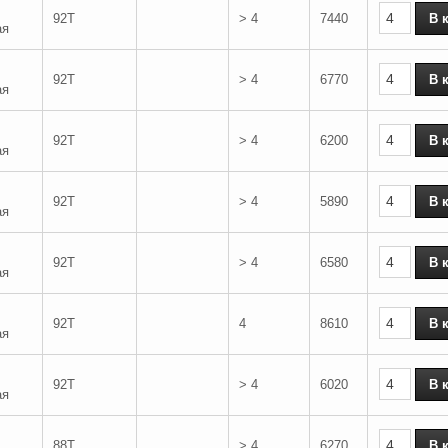
92T
> 4
7440
ая
92T
> 4
6770
ая
92T
> 4
6200
ая
92T
> 4
5890
ая
92T
> 4
6580
ая
92T
4
8610
ая
92T
> 4
6020
ая
88T
> 4
6270