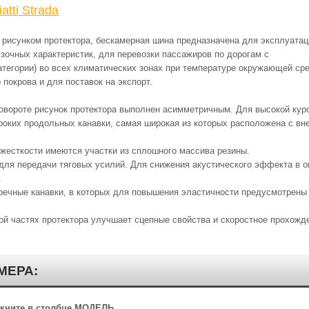
tti Strada
рисунком протектора, бескамерная шина предназначена для эксплуатац
зочных характеристик, для перевозки пассажиров по дорогам с
категории) во всех климатических зонах при температуре окружающей ср
 покрова и для поставок на экспорт.
овороте рисунок протектора выполнен асимметричным. Для высокой кур
роких продольных канавки, самая широкая из которых расположена с вн
 жесткости имеются участки из сплошного массива резины.
 для передачи тяговых усилий. Для снижения акустического эффекта в 
.
еречные канавки, в которых для повышения эластичности предусмотрен
ой частях протектора улучшает сцепные свойства и скоростное прохожд
МЕРА:
ликните в столбце МОДЕЛЬ