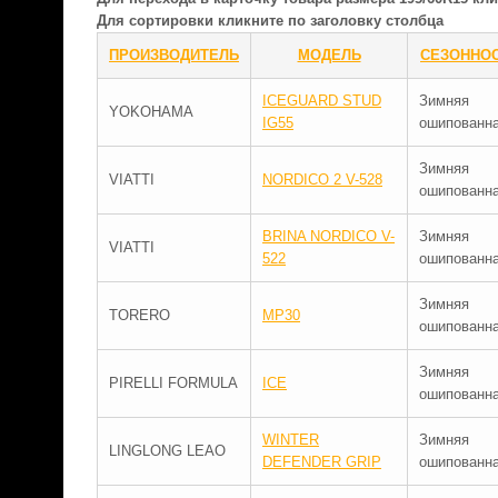
Для сортировки кликните по заголовку столбца
ПРОИЗВОДИТЕЛЬ
МОДЕЛЬ
СЕЗОННО
ICEGUARD STUD
Зимняя
YOKOHAMA
IG55
ошипованн
Зимняя
VIATTI
NORDICO 2 V-528
ошипованн
BRINA NORDICO V-
Зимняя
VIATTI
522
ошипованн
Зимняя
TORERO
MP30
ошипованн
Зимняя
PIRELLI FORMULA
ICE
ошипованн
WINTER
Зимняя
LINGLONG LEAO
DEFENDER GRIP
ошипованн