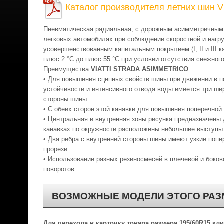
Каталог производителя летних шин Via
Пневматическая радиальная, с дорожным асимметричным 
легковых автомобилях при соблюдении скоростной и нагру
усовершенствованным капитальным покрытием (I, II и III 
плюс 2 °С до плюс 55 °С при условии отсутствия снежного
Преимущества
VIATTI STRADA ASIMMETRICO
:
• Для повышения сцепных свойств шины при движении в п
устойчивости и интенсивного отвода воды имеется три ши
стороны шины.
• С обеих сторон этой канавки для повышения поперечной
• Центральная и внутренняя зоны рисунка предназначены
канавках по окружности расположены небольшие выступы
• Два ребра с внутренней стороны шины имеют узкие поп
прорези.
• Использование разных резиносмесей в плечевой и боков
поворотов.
ВОЗМОЖНЫЕ МОДЕЛИ ЭТОГО РАЗ
Для перехода в карточку товара размера 195/60R15 к