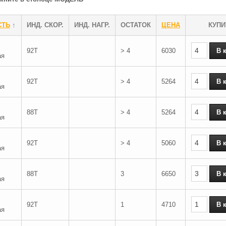
СТЬ
↑
ИНД. СКОР.
ИНД. НАГР.
ОСТАТОК
ЦЕНА
КУПИ
92T
> 4
6030
ая
92T
> 4
5264
ая
88T
> 4
5264
ая
92T
> 4
5060
ая
88T
3
6650
ая
92T
1
4710
ая