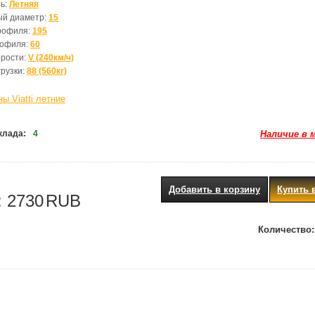
ь:
Летняя
ый диаметр:
15
рофиля:
195
рофиля:
60
орости:
V (240км/ч)
грузки:
88 (560кг)
ы Viatti летние
клада:
4
Наличие в 
Добавить в корзину
Купить 
:
2730
RUB
Количество: