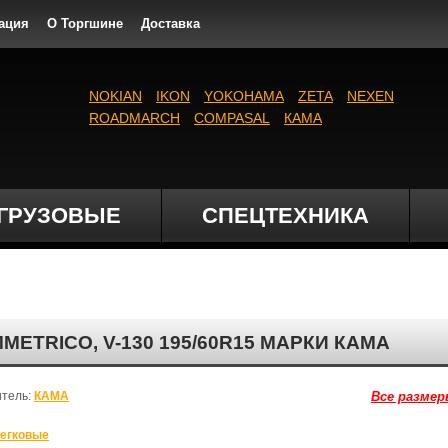
ация
О Торгшине
Доставка
NOKIAN
IKON
YOKOHAMA
ZETA
NEXEN
ROADMARCH
COMPASAL
КАМА
ГРУЗОВЫЕ
СПЕЦТЕХНИКА
METRICO, V-130 195/60R15 МАРКИ КАМА
итель:
КАМА
Все размер
егковые