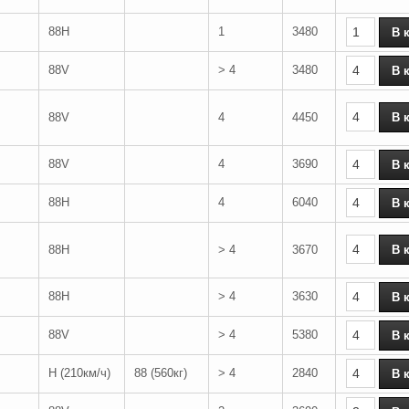
88H
1
3480
88V
> 4
3480
88V
4
4450
88V
4
3690
88H
4
6040
88H
> 4
3670
88H
> 4
3630
88V
> 4
5380
H (210км/ч)
88 (560кг)
> 4
2840