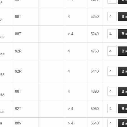
ая
88T
4
5250
ая
88T
> 4
5249
ная
92R
4
4760
ная
92R
4
6440
ная
88T
4
4890
ная
92T
> 4
5960
ная
я
88V
> 4
6640