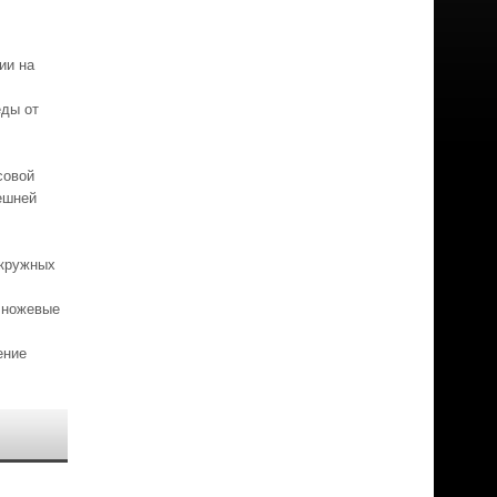
ии на
еды от
совой
ешней
окружных
ы ножевые
ение