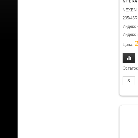
N'FERA
NEXEN
205/45R
Индекс 
Индекс н
Цена:
Остаток