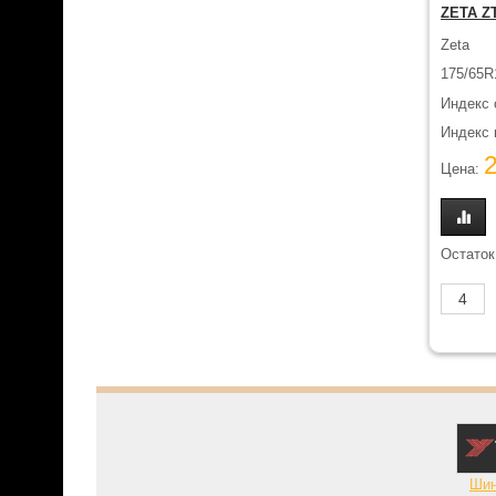
ZETA Z
Zeta
175/65R
Индекс 
Индекс н
Цена:
Остаток
Шин