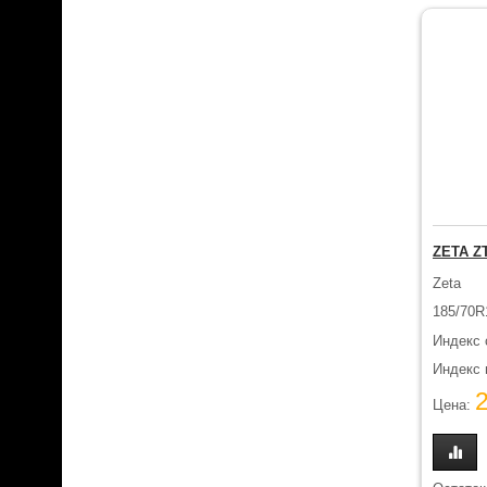
ZETA Z
Zeta
185/70R
Индекс 
Индекс н
Цена: