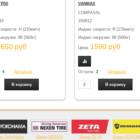
TR50
VANMAX
COMPASAL
15
155R12
скорости: H (210км/ч)
Индекс скорости: R (170км/ч)
агрузки: 88 (560кг)
Индекс нагрузки: 88 (560кг)
2650 руб
1590 руб
Цена:
:
4
Детально
Остаток:
2
Детально
ы Yokohama
Шины NEXEN
Шины ZETA
Шины ROAD