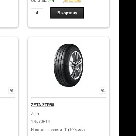
Остаток:
> 4
Детально
ZETA ZTR50
Zeta
175/70R14
Индекс скорости: T (190км/ч)