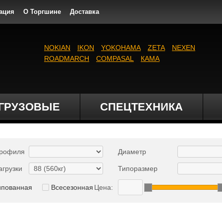
ация
О Торгшине
Доставка
NOKIAN
IKON
YOKOHAMA
ZETA
NEXEN
ROADMARCH
COMPASAL
КАМА
ГРУЗОВЫЕ
СПЕЦТЕХНИКА
профиля
Диаметр
агрузки
Типоразмер
ипованная
Всесезонная
Цена: