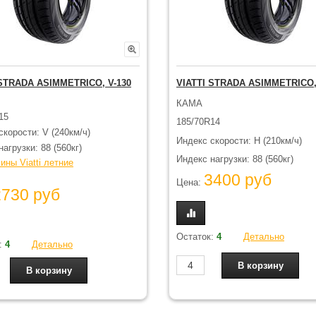
 STRADA ASIMMETRICO, V-130
VIATTI STRADA ASIMMETRICO,
КАМА
15
185/70R14
скорости: V (240км/ч)
Индекс скорости: H (210км/ч)
агрузки: 88 (560кг)
Индекс нагрузки: 88 (560кг)
ины Viatti летние
3400 руб
Цена:
2730 руб
Остаток:
4
Детально
:
4
Детально