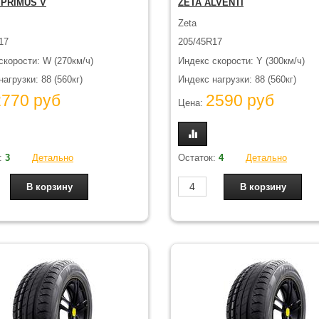
 PRIMUS V
ZETA ALVENTI
Zeta
17
205/45R17
скорости: W (270км/ч)
Индекс скорости: Y (300км/ч)
агрузки: 88 (560кг)
Индекс нагрузки: 88 (560кг)
2770 руб
2590 руб
Цена:
:
3
Детально
Остаток:
4
Детально