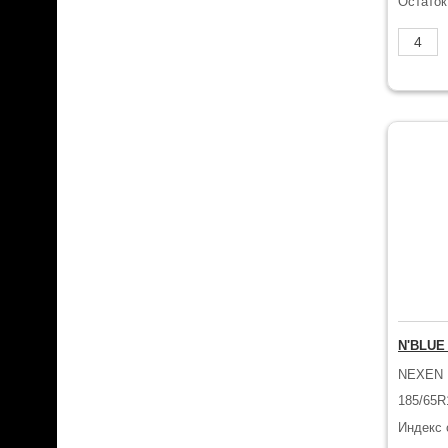
Остаток
N'BLUE
NEXEN
185/65R
Индекс 