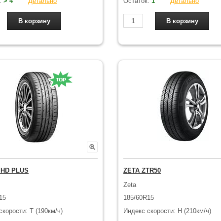
:
> 4
Детально
Остаток:
1
Детально
 HD PLUS
ZETA ZTR50
Zeta
15
185/60R15
скорости: T (190км/ч)
Индекс скорости: H (210км/ч)