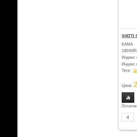
VIATTI
КАМА
195/60R
Индекс 
Индекс н
Теги:
Ш
Цена:
Остаток