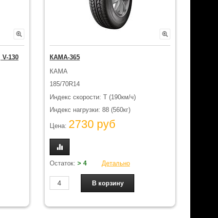
 V-130
КАМА-365
КАМА
185/70R14
Индекс скорости: T (190км/ч)
Индекс нагрузки: 88 (560кг)
2730 руб
Цена:
Остаток:
> 4
Детально