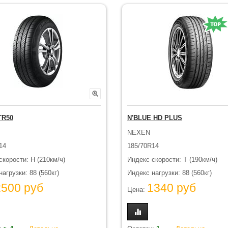
TR50
N'BLUE HD PLUS
NEXEN
14
185/70R14
скорости: H (210км/ч)
Индекс скорости: T (190км/ч)
агрузки: 88 (560кг)
Индекс нагрузки: 88 (560кг)
2500 руб
1340 руб
Цена: