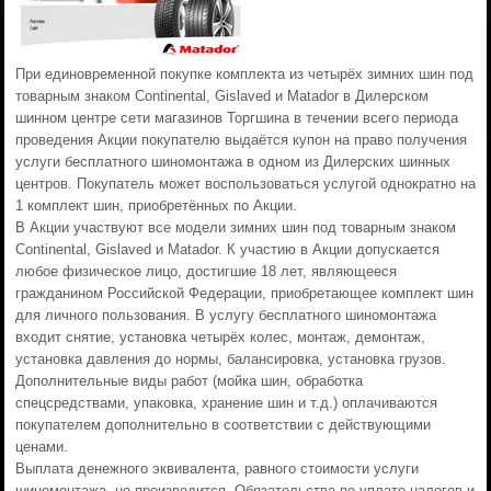
При единовременной покупке комплекта из четырёх зимних шин под
товарным знаком Continental, Gislaved и Matador в Дилерском
шинном центре сети магазинов Торгшина в течении всего периода
проведения Акции покупателю выдаётся купон на право получения
услуги бесплатного шиномонтажа в одном из Дилерских шинных
центров. Покупатель может воспользоваться услугой однократно на
1 комплект шин, приобретённых по Акции.
В Акции участвуют все модели зимних шин под товарным знаком
Continental, Gislaved и Matador. К участию в Акции допускается
любое физическое лицо, достигшие 18 лет, являющееся
гражданином Российской Федерации, приобретающее комплект шин
для личного пользования. В услугу бесплатного шиномонтажа
входит снятие, установка четырёх колес, монтаж, демонтаж,
установка давления до нормы, балансировка, установка грузов.
Дополнительные виды работ (мойка шин, обработка
спецсредствами, упаковка, хранение шин и т.д.) оплачиваются
покупателем дополнительно в соответствии с действующими
ценами.
Выплата денежного эквивалента, равного стоимости услуги
шиномонтажа, не производится. Обязательства по уплате налогов и