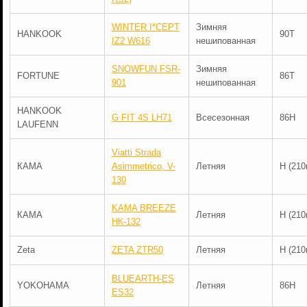
WINTER I*CEPT
Зимняя
HANKOOK
90T
IZ2 W616
нешипованная
SNOWFUN FSR-
Зимняя
FORTUNE
86T
901
нешипованная
HANKOOK
G FIT 4S LH71
Всесезонная
86H
LAUFENN
Viatti Strada
КАМА
Asimmetrico, V-
Летняя
H (210
130
KAMA BREEZE
КАМА
Летняя
H (210
НК-132
Zeta
ZETA ZTR50
Летняя
H (210
BLUEARTH-ES
YOKOHAMA
Летняя
86H
ES32