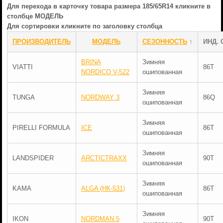
Для перехода в карточку товара размера 185/65R14 кликните в
столбце МОДЕЛЬ
Для сортировки кликните по заголовку столбца
ПРОИЗВОДИТЕЛЬ
МОДЕЛЬ
СЕЗОННОСТЬ
↑
ИНД. 
BRINA
Зимняя
VIATTI
86T
NORDICO V-522
ошипованная
Зимняя
TUNGA
NORDWAY 3
86Q
ошипованная
Зимняя
PIRELLI FORMULA
ICE
86T
ошипованная
Зимняя
LANDSPIDER
ARCTICTRAXX
90T
ошипованная
Зимняя
KAMA
ALGA (НК-531)
86T
ошипованная
Зимняя
IKON
NORDMAN 5
90T