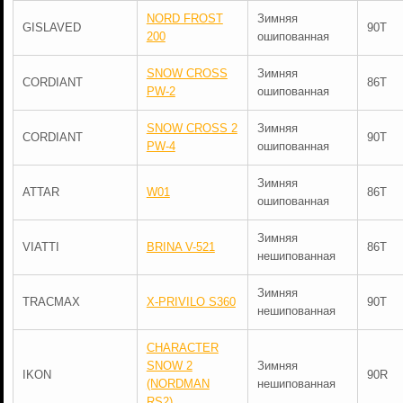
NORD FROST
Зимняя
GISLAVED
90T
200
ошипованная
SNOW CROSS
Зимняя
CORDIANT
86T
PW-2
ошипованная
SNOW CROSS 2
Зимняя
CORDIANT
90T
PW-4
ошипованная
Зимняя
ATTAR
W01
86T
ошипованная
Зимняя
VIATTI
BRINA V-521
86T
нешипованная
Зимняя
TRACMAX
X-PRIVILO S360
90T
нешипованная
CHARACTER
SNOW 2
Зимняя
IKON
90R
(NORDMAN
нешипованная
RS2)