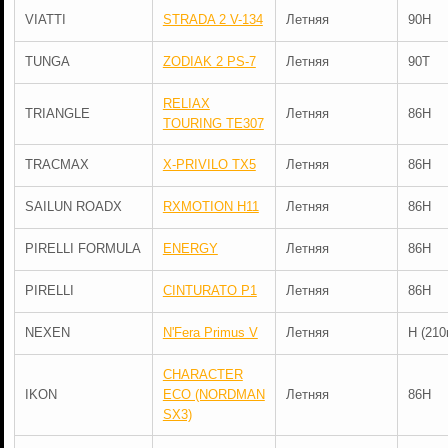
VIATTI
STRADA 2 V-134
Летняя
90H
TUNGA
ZODIAK 2 PS-7
Летняя
90T
RELIAX
TRIANGLE
Летняя
86H
TOURING TE307
TRACMAX
X-PRIVILO TX5
Летняя
86H
SAILUN ROADX
RXMOTION H11
Летняя
86H
PIRELLI FORMULA
ENERGY
Летняя
86H
PIRELLI
CINTURATO P1
Летняя
86H
NEXEN
N'Fera Primus V
Летняя
H (210
CHARACTER
IKON
ECO (NORDMAN
Летняя
86H
SX3)