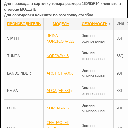
Для перехода в карточку товара размера 185/65R14 кликните в
столбце МОДЕЛЬ
Для сортировки кликните по заголовку столбца
ПРОИЗВОДИТЕЛЬ
МОДЕЛЬ
СЕЗОННОСТЬ
↑
ИНД. 
BRINA
Зимняя
VIATTI
86T
NORDICO V-522
ошипованная
Зимняя
TUNGA
NORDWAY 3
86Q
ошипованная
Зимняя
LANDSPIDER
ARCTICTRAXX
90T
ошипованная
Зимняя
KAMA
ALGA (НК-531)
86T
ошипованная
Зимняя
IKON
NORDMAN 5
90T
ошипованная
CHARACTER
Зимняя