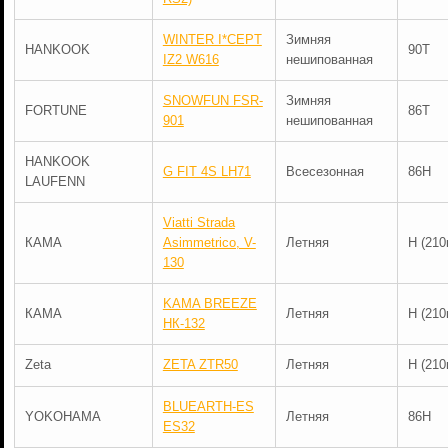
WINTER I*CEPT
Зимняя
HANKOOK
90T
IZ2 W616
нешипованная
SNOWFUN FSR-
Зимняя
FORTUNE
86T
901
нешипованная
HANKOOK
G FIT 4S LH71
Всесезонная
86H
LAUFENN
Viatti Strada
КАМА
Asimmetrico, V-
Летняя
H (210
130
KAMA BREEZE
КАМА
Летняя
H (210
НК-132
Zeta
ZETA ZTR50
Летняя
H (210
BLUEARTH-ES
YOKOHAMA
Летняя
86H
ES32