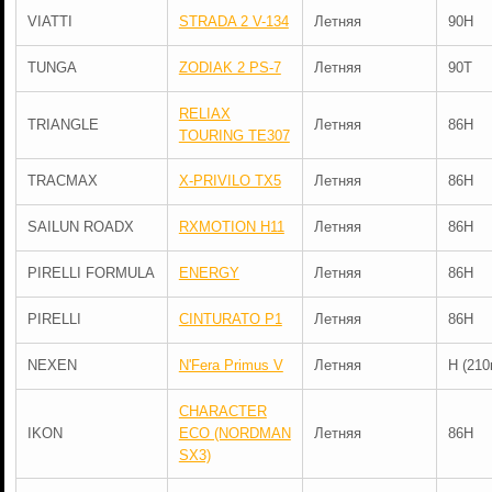
VIATTI
STRADA 2 V-134
Летняя
90H
TUNGA
ZODIAK 2 PS-7
Летняя
90T
RELIAX
TRIANGLE
Летняя
86H
TOURING TE307
TRACMAX
X-PRIVILO TX5
Летняя
86H
SAILUN ROADX
RXMOTION H11
Летняя
86H
PIRELLI FORMULA
ENERGY
Летняя
86H
PIRELLI
CINTURATO P1
Летняя
86H
NEXEN
N'Fera Primus V
Летняя
H (210
CHARACTER
IKON
ECO (NORDMAN
Летняя
86H
SX3)