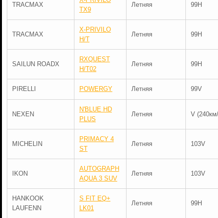
TRACMAX
Летняя
99H
TX9
X-PRIVILO
TRACMAX
Летняя
99H
H/T
RXQUEST
SAILUN ROADX
Летняя
99H
H/T02
PIRELLI
POWERGY
Летняя
99V
N'BLUE HD
NEXEN
Летняя
V (240км/
PLUS
PRIMACY 4
MICHELIN
Летняя
103V
ST
AUTOGRAPH
IKON
Летняя
103V
AQUA 3 SUV
HANKOOK
S FIT EQ+
Летняя
99H
LAUFENN
LK01