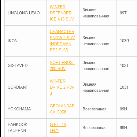
WINTER
Зимняя
LINGLONG LEAO
DEFENDER
99T
нешипованная
ICE I-15 SUV
CHARACTER
SNOW 2 SUV
Зимняя
IKON
103R
(NORDMAN
нешипованная
RS2 SUV)
SOFT FROST
Зимняя
GISLAVED
103T
200 SUV
нешипованная
WINTER
Зимняя
CORDIANT
DRIVE 2 PW-
103T
нешипованная
3
GEOLANDAR
YOKOHAMA
Всесезонная
99H
CV G058
HANKOOK
G FIT 4S
Всесезонная
99H
LAUFENN
LH71