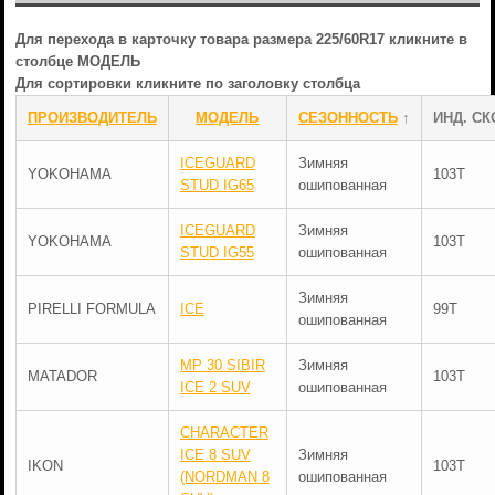
Для перехода в карточку товара размера 225/60R17 кликните в
столбце МОДЕЛЬ
Для сортировки кликните по заголовку столбца
ПРОИЗВОДИТЕЛЬ
МОДЕЛЬ
СЕЗОННОСТЬ
↑
ИНД. СК
ICEGUARD
Зимняя
YOKOHAMA
103T
STUD IG65
ошипованная
ICEGUARD
Зимняя
YOKOHAMA
103T
STUD IG55
ошипованная
Зимняя
PIRELLI FORMULA
ICE
99T
ошипованная
MP 30 SIBIR
Зимняя
MATADOR
103T
ICE 2 SUV
ошипованная
CHARACTER
ICE 8 SUV
Зимняя
IKON
103T
(NORDMAN 8
ошипованная