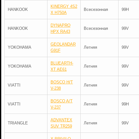
KINERGY 4S2
HANKOOK
Всесезонная
99H
X H750A
DYNAPRO
HANKOOK
Всесезонная
99V
HPX RA43
GEOLANDAR
YOKOHAMA
Летняя
99V
G91F
BLUEARTH-
YOKOHAMA
Летняя
99V
XT AE61
BOSCO H/T
VIATTI
Летняя
99V
V-238
BOSCO A/T
VIATTI
Летняя
99H
V-237
ADVANTEX
TRIANGLE
Летняя
99V
SUV TR259
X-PRIVILO