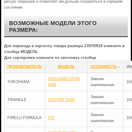
ресурс покрышек и позволяет им дольше сохраняться в хорошем
состоянии.
ВОЗМОЖНЫЕ МОДЕЛИ ЭТОГО
РАЗМЕРА:
Для перехода в карточку товара размера 235/55R18 кликните в
столбце МОДЕЛЬ
Для сортировки кликните по заголовку столбца
ПРОИЗВОДИТЕЛЬ
МОДЕЛЬ
СЕЗОННОСТЬ
↑
ИН
ICEGUARD STUD
Зимняя
YOKOHAMA
10
IG55
ошипованная
Зимняя
TRIANGLE
ICELYNX TI501
10
ошипованная
Зимняя
PIRELLI FORMULA
ICE
10
ошипованная