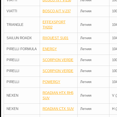
VIATTI
BOSCO H/T V-238
Летняя
10
VIATTI
BOSCO A/T V-237
Летняя
10
EFFEXSPORT
TRIANGLE
Летняя
10
TH202
SAILUN ROADX
RXQUEST SU01
Летняя
10
PIRELLI FORMULA
ENERGY
Летняя
10
PIRELLI
SCORPION VERDE
Летняя
10
PIRELLI
SCORPION VERDE
Летняя
10
PIRELLI
POWERGY
Летняя
10
ROADIAN HTX RH5
NEXEN
Летняя
V (
SUV
NEXEN
ROADIAN CTX SUV
Летняя
H (