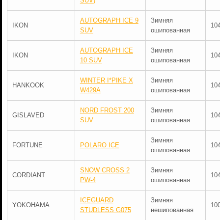
SUV)
AUTOGRAPH ICE 9
Зимняя
IKON
10
SUV
ошипованная
AUTOGRAPH ICE
Зимняя
IKON
10
10 SUV
ошипованная
WINTER I*PIKE X
Зимняя
HANKOOK
10
W429A
ошипованная
NORD FROST 200
Зимняя
GISLAVED
10
SUV
ошипованная
Зимняя
FORTUNE
POLARO ICE
10
ошипованная
SNOW CROSS 2
Зимняя
CORDIANT
10
PW-4
ошипованная
ICEGUARD
Зимняя
YOKOHAMA
10
STUDLESS G075
нешипованная