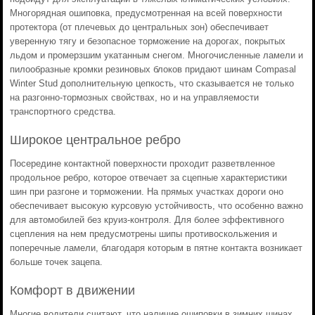
Многорядная ошиповка, предусмотренная на всей поверхности
протектора (от плечевых до центральных зон) обеспечивает
уверенную тягу и безопасное торможение на дорогах, покрытых
льдом и промерзшим укатанным снегом. Многочисленные ламели и
пилообразные кромки резиновых блоков придают шинам Compasal
Winter Stud дополнительную цепкость, что сказывается не только
на разгонно-тормозных свойствах, но и на управляемости
транспортного средства.
Широкое центральное ребро
Посередине контактной поверхности проходит разветвленное
продольное ребро, которое отвечает за сцепные характеристики
шин при разгоне и торможении. На прямых участках дороги оно
обеспечивает высокую курсовую устойчивость, что особенно важно
для автомобилей без круиз-контроля. Для более эффективного
сцепления на нем предусмотрены шипы противоскольжения и
поперечные ламели, благодаря которым в пятне контакта возникает
больше точек зацепа.
Комфорт в движении
Многие водители считают, что наличие ошиповки в зимних шинах