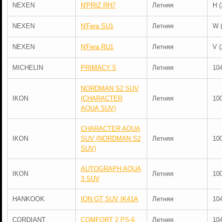
NEXEN
N'PRIZ RH7
Летняя
H (
NEXEN
N'Fera SU1
Летняя
W 
NEXEN
N'Fera RU1
Летняя
V (
MICHELIN
PRIMACY 5
Летняя
10
NORDMAN S2 SUV
IKON
(CHARACTER
Летняя
10
AQUA SUV)
CHARACTER AQUA
IKON
SUV (NORDMAN S2
Летняя
10
SUV)
AUTOGRAPH AQUA
IKON
Летняя
10
3 SUV
HANKOOK
ION GT SUV IK41A
Летняя
10
CORDIANT
COMFORT 2 PS-6
Летняя
10