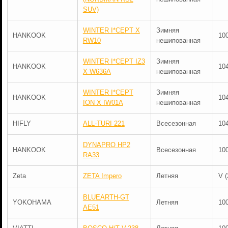
SUV)
WINTER I*CEPT X
Зимняя
HANKOOK
10
RW10
нешипованная
WINTER I*CEPT IZ3
Зимняя
HANKOOK
10
X W636A
нешипованная
WINTER I*CEPT
Зимняя
HANKOOK
10
ION X IW01A
нешипованная
HIFLY
ALL-TURI 221
Всесезонная
10
DYNAPRO HP2
HANKOOK
Всесезонная
10
RA33
Zeta
ZETA Impero
Летняя
V (
BLUEARTH-GT
YOKOHAMA
Летняя
10
AE51