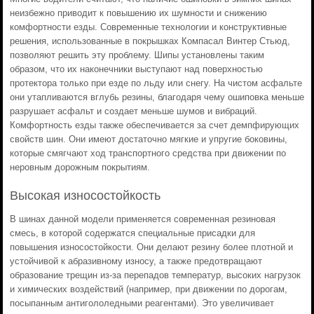
неизбежно приводит к повышению их шумности и снижению
комфортности езды. Современные технологии и конструктивные
решения, использованные в покрышках Компасал Винтер Стьюд,
позволяют решить эту проблему. Шипы установлены таким
образом, что их наконечники выступают над поверхностью
протектора только при езде по льду или снегу. На чистом асфальте
они утапливаются вглубь резины, благодаря чему ошиповка меньше
разрушает асфальт и создает меньше шумов и вибраций.
Комфортность езды также обеспечивается за счет демпфирующих
свойств шин. Они имеют достаточно мягкие и упругие боковины,
которые смягчают ход транспортного средства при движении по
неровным дорожным покрытиям.
Высокая износостойкость
В шинах данной модели применяется современная резиновая
смесь, в которой содержатся специальные присадки для
повышения износостойкости. Они делают резину более плотной и
устойчивой к абразивному износу, а также предотвращают
образование трещин из-за перепадов температур, высоких нагрузок
и химических воздействий (например, при движении по дорогам,
посыпанным антигололедными реагентами). Это увеличивает