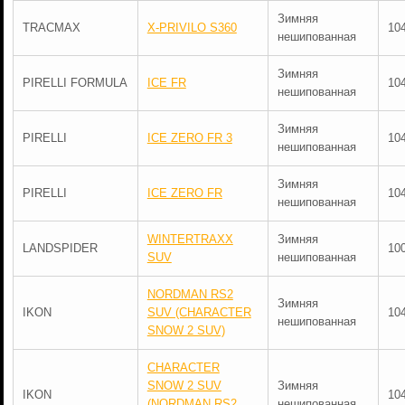
Зимняя
TRACMAX
X-PRIVILO S360
10
нешипованная
Зимняя
PIRELLI FORMULA
ICE FR
10
нешипованная
Зимняя
PIRELLI
ICE ZERO FR 3
10
нешипованная
Зимняя
PIRELLI
ICE ZERO FR
10
нешипованная
WINTERTRAXX
Зимняя
LANDSPIDER
10
SUV
нешипованная
NORDMAN RS2
Зимняя
IKON
SUV (CHARACTER
10
нешипованная
SNOW 2 SUV)
CHARACTER
SNOW 2 SUV
Зимняя
IKON
10
(NORDMAN RS2
нешипованная