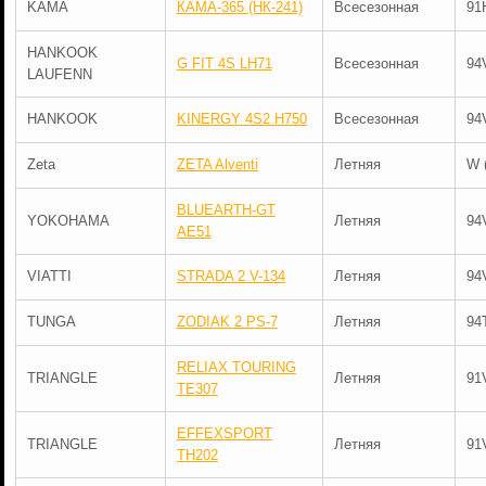
KAMA
КАМА-365 (НК-241)
Всесезонная
91
HANKOOK
G FIT 4S LH71
Всесезонная
94
LAUFENN
HANKOOK
KINERGY 4S2 H750
Всесезонная
94
Zeta
ZETA Alventi
Летняя
W 
BLUEARTH-GT
YOKOHAMA
Летняя
94
AE51
VIATTI
STRADA 2 V-134
Летняя
94
TUNGA
ZODIAK 2 PS-7
Летняя
94
RELIAX TOURING
TRIANGLE
Летняя
91
TE307
EFFEXSPORT
TRIANGLE
Летняя
91
TH202