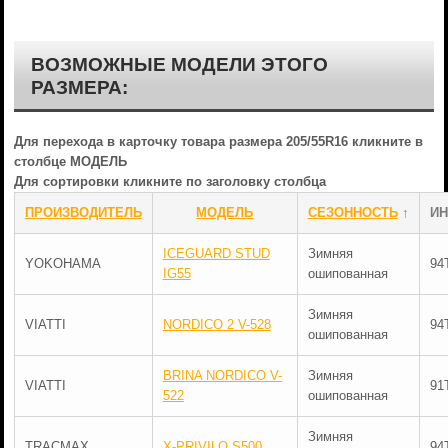
ВОЗМОЖНЫЕ МОДЕЛИ ЭТОГО
РАЗМЕРА:
Для перехода в карточку товара размера 205/55R16 кликните в
столбце МОДЕЛЬ
Для сортировки кликните по заголовку столбца
ПРОИЗВОДИТЕЛЬ
МОДЕЛЬ
СЕЗОННОСТЬ
↑
ИН
ICEGUARD STUD
Зимняя
YOKOHAMA
94
IG55
ошипованная
Зимняя
VIATTI
NORDICO 2 V-528
94
ошипованная
BRINA NORDICO V-
Зимняя
VIATTI
91
522
ошипованная
Зимняя
TRACMAX
X-PRIVILO S500
94