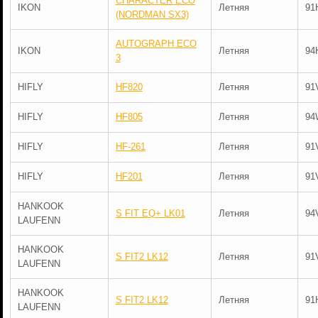
CHARACTER ECO
IKON
Летняя
91
(NORDMAN SX3)
AUTOGRAPH ECO
IKON
Летняя
94
3
HIFLY
HF820
Летняя
91
HIFLY
HF805
Летняя
94
HIFLY
HF-261
Летняя
91
HIFLY
HF201
Летняя
91
HANKOOK
S FIT EQ+ LK01
Летняя
94
LAUFENN
HANKOOK
S FIT2 LK12
Летняя
91
LAUFENN
HANKOOK
S FIT2 LK12
Летняя
91
LAUFENN