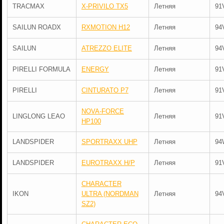
TRACMAX
X-PRIVILO TX5
Летняя
91
SAILUN ROADX
RXMOTION H12
Летняя
94
SAILUN
ATREZZO ELITE
Летняя
94
PIRELLI FORMULA
ENERGY
Летняя
91
PIRELLI
CINTURATO P7
Летняя
91
NOVA-FORCE
LINGLONG LEAO
Летняя
91
HP100
LANDSPIDER
SPORTRAXX UHP
Летняя
94
LANDSPIDER
EUROTRAXX H/P
Летняя
91
CHARACTER
IKON
ULTRA (NORDMAN
Летняя
94
SZ2)