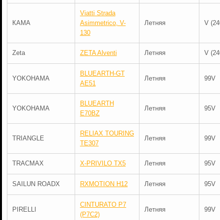
Viatti Strada
КАМА
Asimmetrico, V-
Летняя
V (24
130
Zeta
ZETA Alventi
Летняя
V (24
BLUEARTH-GT
YOKOHAMA
Летняя
99V
AE51
BLUEARTH
YOKOHAMA
Летняя
95V
E70BZ
RELIAX TOURING
TRIANGLE
Летняя
99V
TE307
TRACMAX
X-PRIVILO TX5
Летняя
95V
SAILUN ROADX
RXMOTION H12
Летняя
95V
CINTURATO P7
PIRELLI
Летняя
99V
(P7C2)