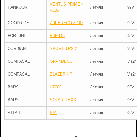
VENTUS PRIME 4
HANKOOK
Летняя
99V
K135
GOODRIDE
ZUPERECO Z-107
Летняя
99V
FORTUNE
FSR-802
Летняя
95V
CORDIANT
SPORT 3 PS-2
Летняя
99V
COMPASAL
GRANDECO
Летняя
V (24
COMPASAL
BLAZER HP
Летняя
V (24
BARS
UZ200
Летняя
95V
BARS
SOLARFLEXX
Летняя
95V
ATTAR
S01
Летняя
99V