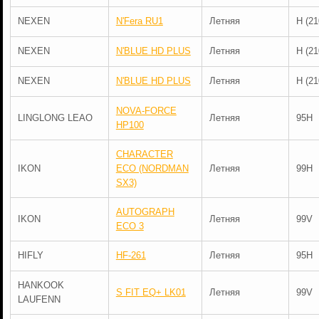
NEXEN
N'Fera RU1
Летняя
H (21
NEXEN
N'BLUE HD PLUS
Летняя
H (21
NEXEN
N'BLUE HD PLUS
Летняя
H (21
NOVA-FORCE
LINGLONG LEAO
Летняя
95H
HP100
CHARACTER
IKON
ECO (NORDMAN
Летняя
99H
SX3)
AUTOGRAPH
IKON
Летняя
99V
ECO 3
HIFLY
HF-261
Летняя
95H
HANKOOK
S FIT EQ+ LK01
Летняя
99V
LAUFENN