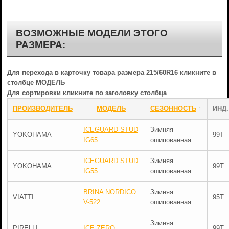
ВОЗМОЖНЫЕ МОДЕЛИ ЭТОГО
РАЗМЕРА:
Для перехода в карточку товара размера 215/60R16 кликните в
столбце МОДЕЛЬ
Для сортировки кликните по заголовку столбца
ПРОИЗВОДИТЕЛЬ
МОДЕЛЬ
СЕЗОННОСТЬ
↑
ИНД.
ICEGUARD STUD
Зимняя
YOKOHAMA
99T
IG65
ошипованная
ICEGUARD STUD
Зимняя
YOKOHAMA
99T
IG55
ошипованная
BRINA NORDICO
Зимняя
VIATTI
95T
V-522
ошипованная
Зимняя
PIRELLI
ICE ZERO
99T