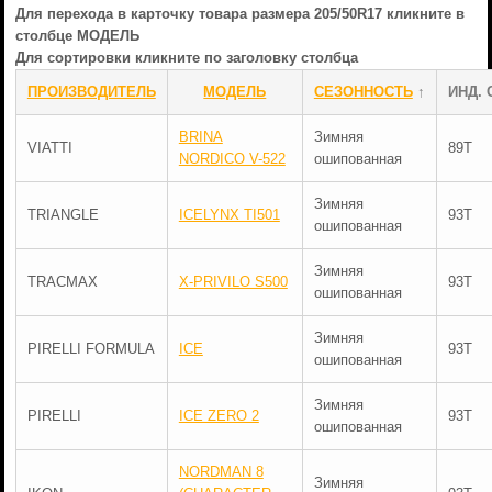
Для перехода в карточку товара размера 205/50R17 кликните в
столбце МОДЕЛЬ
Для сортировки кликните по заголовку столбца
ПРОИЗВОДИТЕЛЬ
МОДЕЛЬ
СЕЗОННОСТЬ
↑
ИНД. 
BRINA
Зимняя
VIATTI
89T
NORDICO V-522
ошипованная
Зимняя
TRIANGLE
ICELYNX TI501
93T
ошипованная
Зимняя
TRACMAX
X-PRIVILO S500
93T
ошипованная
Зимняя
PIRELLI FORMULA
ICE
93T
ошипованная
Зимняя
PIRELLI
ICE ZERO 2
93T
ошипованная
NORDMAN 8
Зимняя