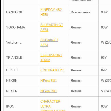
KINERGY 4S2
HANKOOK
Всесезонная
93W
H750
BLUEARTH-GT
YOKOHAMA
Летняя
93W
AE51
BluEarth-GT
Yokohama
Летняя
W (270
AE51
EFFEXSPORT
TRIANGLE
Летняя
93Y
TH202
PIRELLI
CINTURATO P7
Летняя
89V
NEXEN
N'Fera SU1
Летняя
W (270
NEXEN
N'Fera RU1
Летняя
V (240
CHARACTER
IKON
ULTRA
Летняя
93W