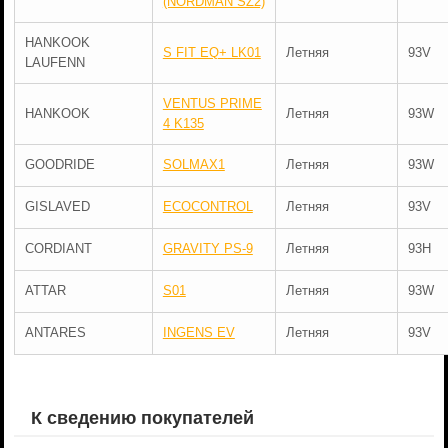
(NORDMAN SZ2)
HANKOOK
S FIT EQ+ LK01
Летняя
93V
LAUFENN
VENTUS PRIME
HANKOOK
Летняя
93W
4 K135
GOODRIDE
SOLMAX1
Летняя
93W
GISLAVED
ECOCONTROL
Летняя
93V
CORDIANT
GRAVITY PS-9
Летняя
93H
ATTAR
S01
Летняя
93W
ANTARES
INGENS EV
Летняя
93V
К сведению покупателей