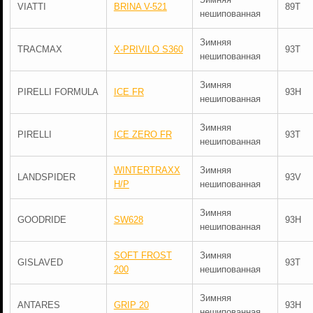
VIATTI
BRINA V-521
89T
нешипованная
Зимняя
TRACMAX
X-PRIVILO S360
93T
нешипованная
Зимняя
PIRELLI FORMULA
ICE FR
93H
нешипованная
Зимняя
PIRELLI
ICE ZERO FR
93T
нешипованная
WINTERTRAXX
Зимняя
LANDSPIDER
93V
H/P
нешипованная
Зимняя
GOODRIDE
SW628
93H
нешипованная
SOFT FROST
Зимняя
GISLAVED
93T
200
нешипованная
Зимняя
ANTARES
GRIP 20
93H
нешипованная