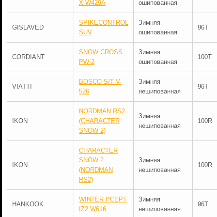
X W429A
ошипованная
SPIKECONTROL
Зимняя
GISLAVED
96T
SUV
ошипованная
SNOW CROSS
Зимняя
CORDIANT
100T
PW-2
ошипованная
BOSCO S/T V-
Зимняя
VIATTI
96T
526
нешипованная
NORDMAN RS2
Зимняя
IKON
(CHARACTER
100R
нешипованная
SNOW 2)
CHARACTER
SNOW 2
Зимняя
IKON
100R
(NORDMAN
нешипованная
RS2)
WINTER I*CEPT
Зимняя
HANKOOK
96T
IZ2 W616
нешипованная