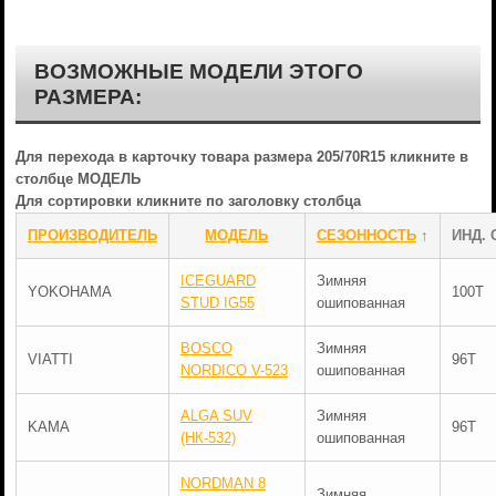
ВОЗМОЖНЫЕ МОДЕЛИ ЭТОГО
РАЗМЕРА:
Для перехода в карточку товара размера 205/70R15 кликните в
столбце МОДЕЛЬ
Для сортировки кликните по заголовку столбца
ПРОИЗВОДИТЕЛЬ
МОДЕЛЬ
СЕЗОННОСТЬ
↑
ИНД. 
ICEGUARD
Зимняя
YOKOHAMA
100T
STUD IG55
ошипованная
BOSCO
Зимняя
VIATTI
96T
NORDICO V-523
ошипованная
ALGA SUV
Зимняя
KAMA
96T
(НК-532)
ошипованная
NORDMAN 8
Зимняя