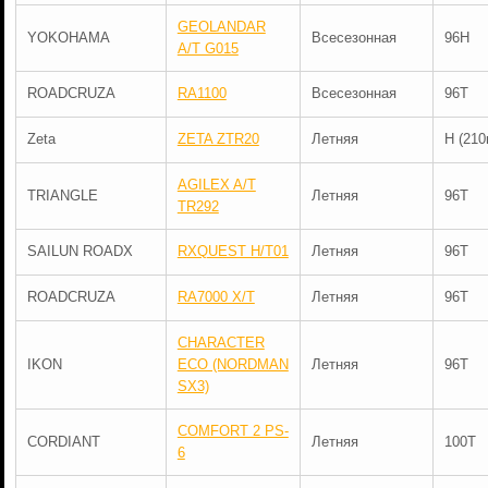
GEOLANDAR
YOKOHAMA
Всесезонная
96H
A/T G015
ROADCRUZA
RA1100
Всесезонная
96T
Zeta
ZETA ZTR20
Летняя
H (210
AGILEX A/T
TRIANGLE
Летняя
96T
TR292
SAILUN ROADX
RXQUEST H/T01
Летняя
96T
ROADCRUZA
RA7000 X/T
Летняя
96T
CHARACTER
IKON
ECO (NORDMAN
Летняя
96T
SX3)
COMFORT 2 PS-
CORDIANT
Летняя
100T
6