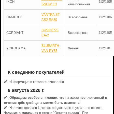
IKON
112/110R
SNOW C3
нешипованная
VANTRA ST
HANKOOK
Всесезонная
112/110R
AS2 RA30
BUSINESS
CORDIANT
Всесезонная
112/110R
CA-2
BLUEARTH-
YOKOHAMA
Летняя
112/110T
VAN RY55
К сведению покупателей
Информация в каталоге обновлена
8 августа 2026 г.
Обращаем особое внимание, что на заказ неоплаченный в
течениe трёх дней цена может быть изменена!
Наличие товара в Центрах продаж можно узнать по ссылке
Наличие в магазинах
в строке "Остаток склада". При