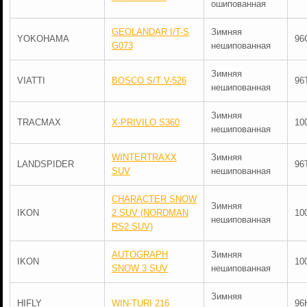
ошипованная
GEOLANDAR I/T-S
Зимняя
YOKOHAMA
96
G073
нешипованная
Зимняя
VIATTI
BOSCO S/T V-526
96
нешипованная
Зимняя
TRACMAX
X-PRIVILO S360
10
нешипованная
WINTERTRAXX
Зимняя
LANDSPIDER
96
SUV
нешипованная
CHARACTER SNOW
Зимняя
IKON
2 SUV (NORDMAN
10
нешипованная
RS2 SUV)
AUTOGRAPH
Зимняя
IKON
10
SNOW 3 SUV
нешипованная
Зимняя
HIFLY
WIN-TURI 216
96