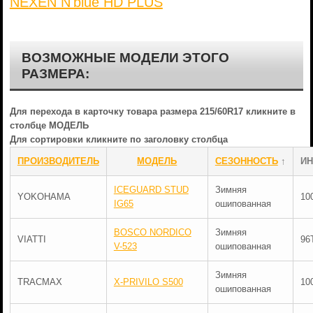
NEXEN N'blue HD PLUS
ВОЗМОЖНЫЕ МОДЕЛИ ЭТОГО
РАЗМЕРА:
Для перехода в карточку товара размера 215/60R17 кликните в
столбце МОДЕЛЬ
Для сортировки кликните по заголовку столбца
ПРОИЗВОДИТЕЛЬ
МОДЕЛЬ
СЕЗОННОСТЬ
↑
ИН
ICEGUARD STUD
Зимняя
YOKOHAMA
10
IG65
ошипованная
BOSCO NORDICO
Зимняя
VIATTI
96
V-523
ошипованная
Зимняя
TRACMAX
X-PRIVILO S500
10
ошипованная