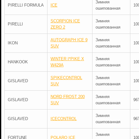
Зимняя
PIRELLI FORMULA
ICE
10
ошипованная
SCORPION ICE
Зимняя
PIRELLI
10
ZERO 2
ошипованная
AUTOGRAPH ICE 9
Зимняя
IKON
10
SUV
ошипованная
WINTER I*PIKE X
Зимняя
HANKOOK
10
W429A
ошипованная
SPIKECONTROL
Зимняя
GISLAVED
10
SUV
ошипованная
NORD FROST 200
Зимняя
GISLAVED
96
SUV
ошипованная
Зимняя
GISLAVED
ICECONTROL
96
ошипованная
Зимняя
FORTUNE
POLARO ICE
10