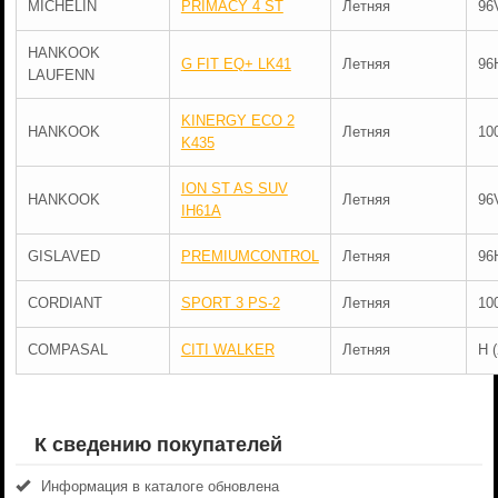
MICHELIN
PRIMACY 4 ST
Летняя
96
HANKOOK
G FIT EQ+ LK41
Летняя
96
LAUFENN
KINERGY ECO 2
HANKOOK
Летняя
10
K435
ION ST AS SUV
HANKOOK
Летняя
96
IH61A
GISLAVED
PREMIUMCONTROL
Летняя
96
CORDIANT
SPORT 3 PS-2
Летняя
10
COMPASAL
CITI WALKER
Летняя
H 
К сведению покупателей
Информация в каталоге обновлена