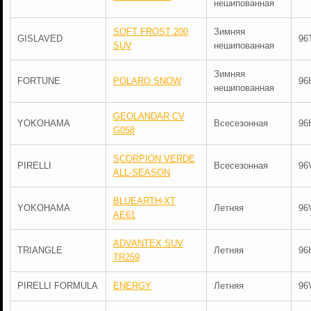
нешипованная
SOFT FROST 200
Зимняя
GISLAVED
96
SUV
нешипованная
Зимняя
FORTUNE
POLARO SNOW
96
нешипованная
GEOLANDAR CV
YOKOHAMA
Всесезонная
96
G058
SCORPION VERDE
PIRELLI
Всесезонная
96
ALL-SEASON
BLUEARTH-XT
YOKOHAMA
Летняя
96
AE61
ADVANTEX SUV
TRIANGLE
Летняя
96
TR259
PIRELLI FORMULA
ENERGY
Летняя
96