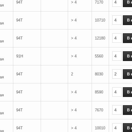
94T
> 4
7170
ая
94T
> 4
10710
ая
94T
> 4
12180
ая
91H
> 4
5560
ая
94T
2
8030
ая
94T
> 4
8590
ая
94T
> 4
7670
ая
94T
> 4
10010
ая