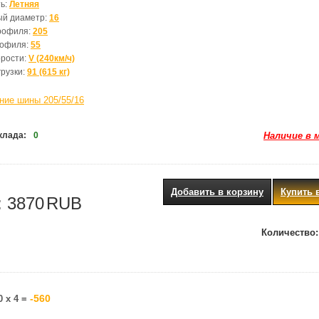
ь:
Летняя
ый диаметр:
16
рофиля:
205
рофиля:
55
орости:
V (240км/ч)
грузки:
91 (615 кг)
ние шины 205/55/16
клада:
0
Наличие в 
Добавить в корзину
Купить 
:
3870
RUB
Количество:
-560
0 x 4 =