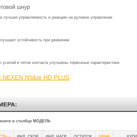
ртовой шнур
на лучшая управляемость и реакцию на рулевое управление
лучшает устойчивость при движении
 усилий в пятне контакта улучшены тормозные характеристики
ы NEXEN N'blue HD PLUS
МЕРА:
ликните в столбце МОДЕЛЬ
СТЬ
↑
ИНД. СКОР.
ИНД. НАГР.
ОСТАТОК
ЦЕНА
КУП