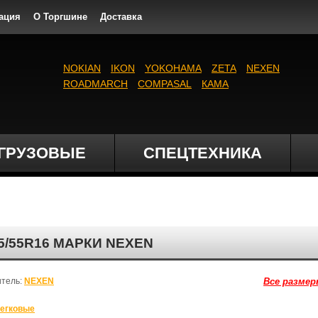
ация
О Торгшине
Доставка
NOKIAN
IKON
YOKOHAMA
ZETA
NEXEN
ROADMARCH
COMPASAL
КАМА
ГРУЗОВЫЕ
СПЕЦТЕХНИКА
5/55R16 МАРКИ NEXEN
итель:
NEXEN
Все размер
егковые