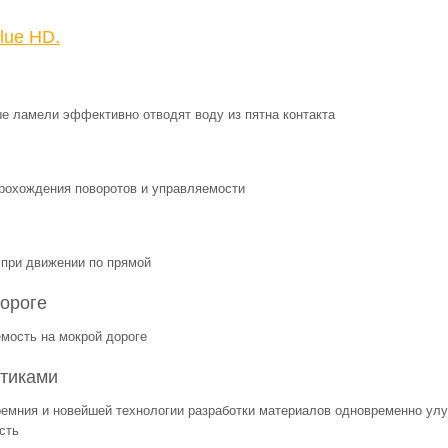
lue HD.
ые ламели эффективно отводят воду из пятна контакта
рохождения поворотов и управляемости
при движении по прямой
ороге
мость на мокрой дороге
стиками
ремния и новейшей технологии разработки материалов одновременно ул
сть