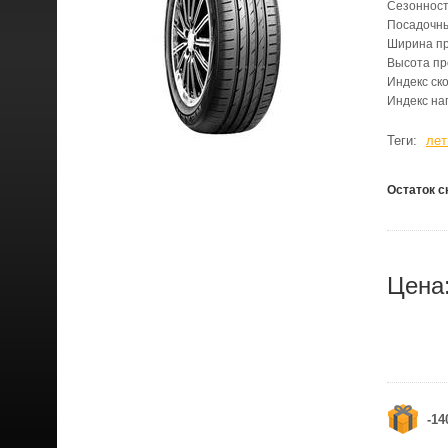
Сезонност
Посадочн
Ширина п
Высота п
Индекс ск
Индекс на
Теги:
лет
Остаток с
Цена
-14