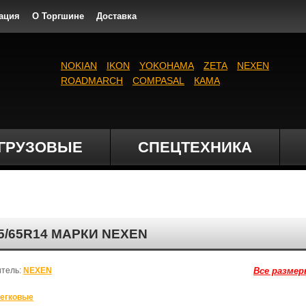
ация
О Торгшине
Доставка
NOKIAN
IKON
YOKOHAMA
ZETA
NEXEN
ROADMARCH
COMPASAL
КАМА
ГРУЗОВЫЕ
СПЕЦТЕХНИКА
5/65R14 МАРКИ NEXEN
итель:
NEXEN
Все размер
егковые