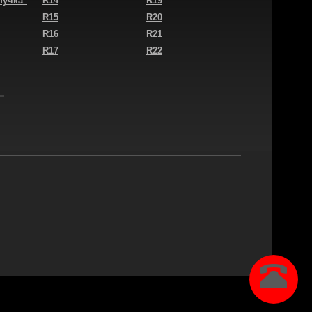
пучка"
R14
R19
R15
R20
R16
R21
R17
R22