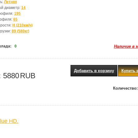
ь:
Летняя
ый диаметр:
14
рофиля:
195
рофиля:
65
орости:
H (210км/ч)
грузки:
89 (580кг)
клада:
0
Наличие в 
Добавить в корзину
Купить 
:
5880
RUB
Количество:
lue HD.