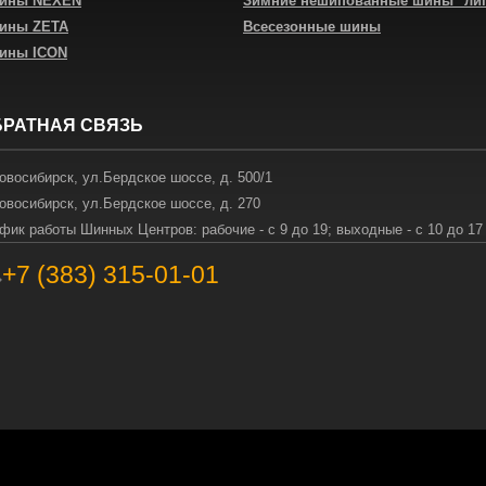
шины NEXEN
Зимние нешипованные шины "ли
шины ZETA
Всесезонные шины
шины ICON
БРАТНАЯ СВЯЗЬ
овосибирск
,
ул.Бердское шоссе, д. 500/1
овосибирск
,
ул.Бердское шоссе, д. 270
фик работы Шинных Центров: рабочие - с 9 до 19; выходные - с 10 до 17
+7 (383) 315-01-01