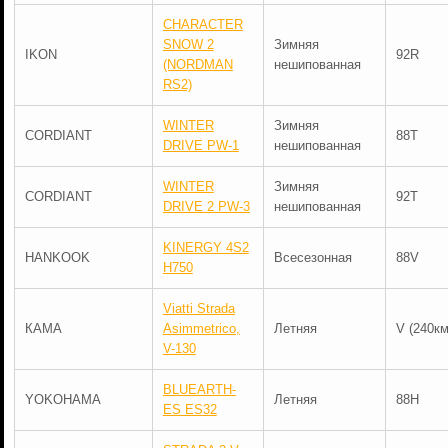
CHARACTER
SNOW 2
Зимняя
IKON
92R
(NORDMAN
нешипованная
RS2)
WINTER
Зимняя
CORDIANT
88T
DRIVE PW-1
нешипованная
WINTER
Зимняя
CORDIANT
92T
DRIVE 2 PW-3
нешипованная
KINERGY 4S2
HANKOOK
Всесезонная
88V
H750
Viatti Strada
КАМА
Asimmetrico,
Летняя
V (240км
V-130
BLUEARTH-
YOKOHAMA
Летняя
88H
ES ES32