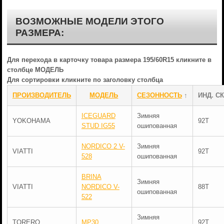
ВОЗМОЖНЫЕ МОДЕЛИ ЭТОГО
РАЗМЕРА:
Для перехода в карточку товара размера 195/60R15 кликните в
столбце МОДЕЛЬ
Для сортировки кликните по заголовку столбца
ПРОИЗВОДИТЕЛЬ
МОДЕЛЬ
СЕЗОННОСТЬ
↑
ИНД. СК
ICEGUARD
Зимняя
YOKOHAMA
92T
STUD IG55
ошипованная
NORDICO 2 V-
Зимняя
VIATTI
92T
528
ошипованная
BRINA
Зимняя
VIATTI
NORDICO V-
88T
ошипованная
522
Зимняя
TORERO
MP30
92T