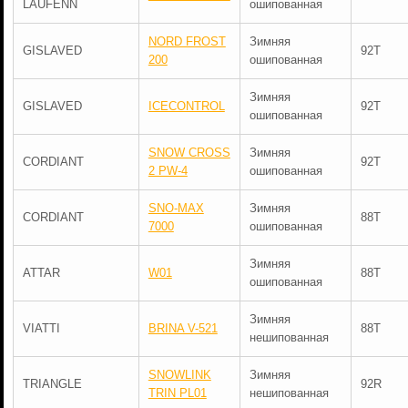
LAUFENN
ошипованная
NORD FROST
Зимняя
GISLAVED
92T
200
ошипованная
Зимняя
GISLAVED
ICECONTROL
92T
ошипованная
SNOW CROSS
Зимняя
CORDIANT
92T
2 PW-4
ошипованная
SNO-MAX
Зимняя
CORDIANT
88T
7000
ошипованная
Зимняя
ATTAR
W01
88T
ошипованная
Зимняя
VIATTI
BRINA V-521
88T
нешипованная
SNOWLINK
Зимняя
TRIANGLE
92R
TRIN PL01
нешипованная