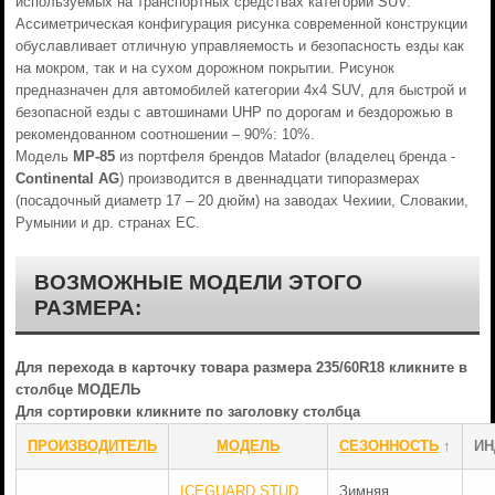
используемых на транспортных средствах категории SUV.
Ассиметрическая конфигурация рисунка современной конструкции
обуславливает отличную управляемость и безопасность езды как
на мокром, так и на сухом дорожном покрытии. Рисунок
предназначен для автомобилей категории 4х4 SUV, для быстрой и
безопасной езды с автошинами UHP по дорогам и бездорожью в
рекомендованном соотношении – 90%: 10%.
Модель
МР-85
из портфеля брендов Matador (владелец бренда -
Continental AG
) производится в двеннадцати типоразмерах
(посадочный диаметр 17 – 20 дюйм) на заводах Чехиии, Словакии,
Румынии и др. странах ЕС.
ВОЗМОЖНЫЕ МОДЕЛИ ЭТОГО
РАЗМЕРА:
Для перехода в карточку товара размера 235/60R18 кликните в
столбце МОДЕЛЬ
Для сортировки кликните по заголовку столбца
ПРОИЗВОДИТЕЛЬ
МОДЕЛЬ
СЕЗОННОСТЬ
↑
ИН
ICEGUARD STUD
Зимняя