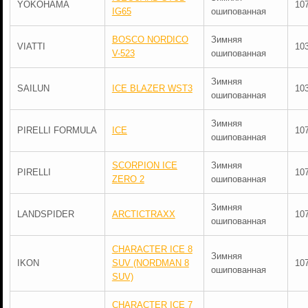
YOKOHAMA
10
IG65
ошипованная
BOSCO NORDICO
Зимняя
VIATTI
10
V-523
ошипованная
Зимняя
SAILUN
ICE BLAZER WST3
10
ошипованная
Зимняя
PIRELLI FORMULA
ICE
10
ошипованная
SCORPION ICE
Зимняя
PIRELLI
10
ZERO 2
ошипованная
Зимняя
LANDSPIDER
ARCTICTRAXX
10
ошипованная
CHARACTER ICE 8
Зимняя
IKON
SUV (NORDMAN 8
10
ошипованная
SUV)
CHARACTER ICE 7