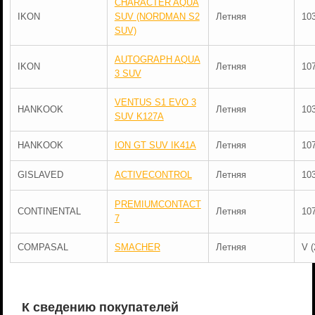
CHARACTER AQUA
IKON
SUV (NORDMAN S2
Летняя
10
SUV)
AUTOGRAPH AQUA
IKON
Летняя
10
3 SUV
VENTUS S1 EVO 3
HANKOOK
Летняя
10
SUV K127A
HANKOOK
ION GT SUV IK41A
Летняя
10
GISLAVED
ACTIVECONTROL
Летняя
10
PREMIUMCONTACT
CONTINENTAL
Летняя
10
7
COMPASAL
SMACHER
Летняя
V (
К сведению покупателей