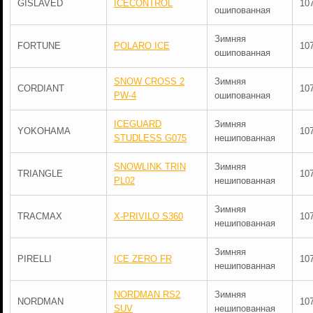
GISLAVED
ICECONTROL
10
ошипованная
Зимняя
FORTUNE
POLARO ICE
10
ошипованная
SNOW CROSS 2
Зимняя
CORDIANT
10
PW-4
ошипованная
ICEGUARD
Зимняя
YOKOHAMA
10
STUDLESS G075
нешипованная
SNOWLINK TRIN
Зимняя
TRIANGLE
10
PL02
нешипованная
Зимняя
TRACMAX
X-PRIVILO S360
10
нешипованная
Зимняя
PIRELLI
ICE ZERO FR
10
нешипованная
NORDMAN RS2
Зимняя
NORDMAN
10
SUV
нешипованная