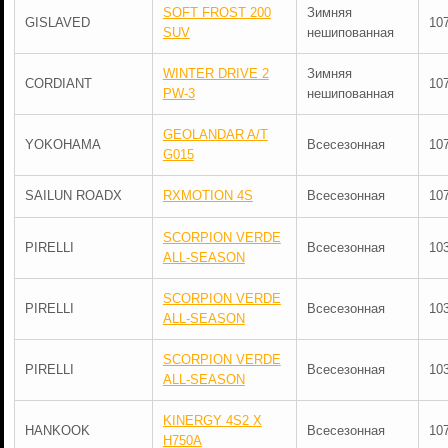
SOFT FROST 200
Зимняя
GISLAVED
10
SUV
нешипованная
WINTER DRIVE 2
Зимняя
CORDIANT
10
PW-3
нешипованная
GEOLANDAR A/T
YOKOHAMA
Всесезонная
10
G015
SAILUN ROADX
RXMOTION 4S
Всесезонная
10
SCORPION VERDE
PIRELLI
Всесезонная
10
ALL-SEASON
SCORPION VERDE
PIRELLI
Всесезонная
10
ALL-SEASON
SCORPION VERDE
PIRELLI
Всесезонная
10
ALL-SEASON
KINERGY 4S2 X
HANKOOK
Всесезонная
10
H750A