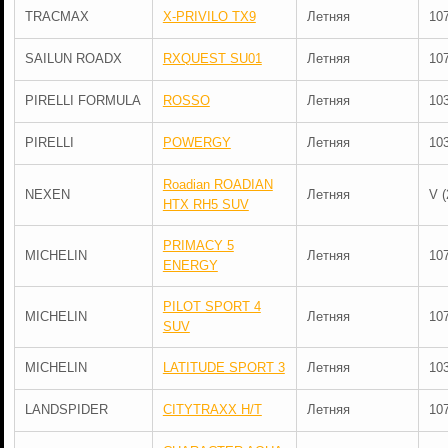
TRACMAX
X-PRIVILO TX9
Летняя
10
SAILUN ROADX
RXQUEST SU01
Летняя
10
PIRELLI FORMULA
ROSSO
Летняя
10
PIRELLI
POWERGY
Летняя
10
Roadian ROADIAN
NEXEN
Летняя
V (
HTX RH5 SUV
PRIMACY 5
MICHELIN
Летняя
10
ENERGY
PILOT SPORT 4
MICHELIN
Летняя
10
SUV
MICHELIN
LATITUDE SPORT 3
Летняя
10
LANDSPIDER
CITYTRAXX H/T
Летняя
10