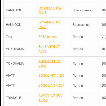
DYNAPRO HPX
HANKOOK
Всесезонная
10
RA43
DYNAPRO HP2
HANKOOK
Всесезонная
10
RA33
Zeta
ZETA Impero
Летняя
V (
BLUEARTH-XT
YOKOHAMA
Летняя
10
AE61
ADVAN SPORT
YOKOHAMA
Летняя
10
V105
VIATTI
BOSCO H/T V-238
Летняя
10
VIATTI
BOSCO A/T V-237
Летняя
10
ADVANTEX SUV
TRIANGLE
Летняя
10
TR259