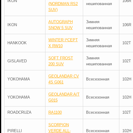
IKON
106R
(NORDMAN RS2
нешипованная
SUV)
AUTOGRAPH
Зимняя
IKON
106R
SNOW 5 SUV
нешипованная
WINTER I*CEPT
Зимняя
HANKOOK
102T
X RW10
нешипованная
SOFT FROST
Зимняя
GISLAVED
102T
200 SUV
нешипованная
GEOLANDAR CV
YOKOHAMA
Всесезонная
102H
4S G061
GEOLANDAR A/T
YOKOHAMA
Всесезонная
102H
G015
ROADCRUZA
RA1100
Всесезонная
102T
SCORPION
PIRELLI
VERDE ALL-
Всесезонная
102H