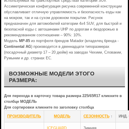
используемых на транспортных средствах категории SUV.
Ассиметрическая конфигурация рисунка современной конструкции
обуславливает отличную управляемость и безопасность езды как
на мокром, так и на сухом дорожном покрытии. Рисунок
предназначен для автомобилей категории 4х4 SUV, для быстрой и
безопасной езды с автошинами UHP по дорогам и бездорожью в
рекомендованном соотношении – 90%: 10%.
Модель
МР-85
из портфеля брендов Matador (владелец бренда -
Continental AG
) производится в двеннадцати типоразмерах
(посадочный диаметр 17 – 20 дюйм) на заводах Чехиии, Словакии,
Румынии и др. странах ЕС.
ВОЗМОЖНЫЕ МОДЕЛИ ЭТОГО
РАЗМЕРА:
Для перехода в карточку товара размера 225/65R17 кликните в
столбце МОДЕЛЬ
Для сортировки кликните по заголовку столбца
ПРОИЗВОДИТЕЛЬ
МОДЕЛЬ
СЕЗОННОСТЬ
↑
ИНД.
ICEGUARD
Зимняя