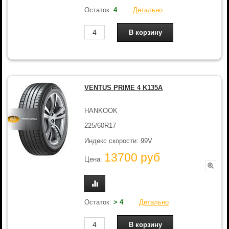
Остаток:
4
Детально
VENTUS PRIME 4 K135A
HANKOOK
225/60R17
Индекс скорости: 99V
13700 руб
Цена:
Остаток:
> 4
Детально