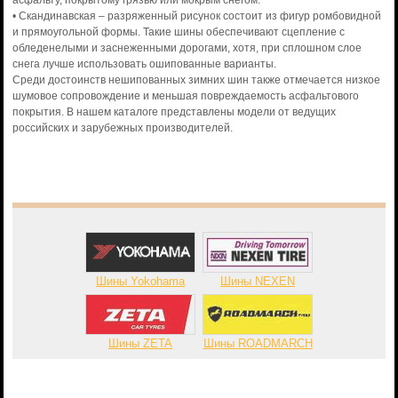
асфальту, покрытому грязью или мокрым снегом.
• Скандинавская – разряженный рисунок состоит из фигур ромбовидной
и прямоугольной формы. Такие шины обеспечивают сцепление с
обледенелыми и заснеженными дорогами, хотя, при сплошном слое
снега лучше использовать ошипованные варианты.
Среди достоинств нешипованных зимних шин также отмечается низкое
шумовое сопровождение и меньшая повреждаемость асфальтового
покрытия. В нашем каталоге представлены модели от ведущих
российских и зарубежных производителей.
Шины Yokohama
Шины NEXEN
Шины ZETA
Шины ROADMARCH