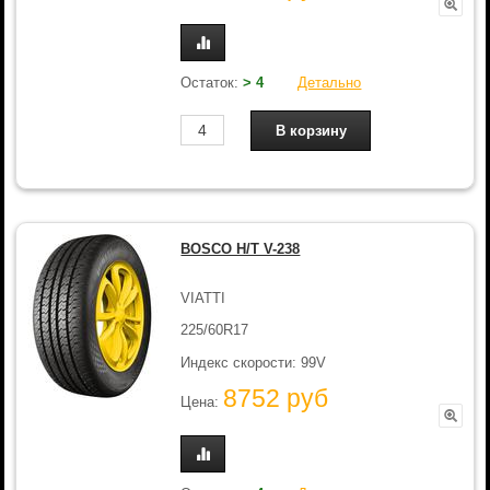
Остаток:
> 4
Детально
BOSCO H/T V-238
VIATTI
225/60R17
Индекс скорости: 99V
8752 руб
Цена: