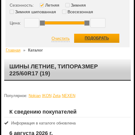
Сезонность:
Летняя
Зимняя
Зимняя шипованная
Всесезонная
Цена:
Очистить
ПОДОБРАТЬ
Главная
»
Каталог
ШИНЫ ЛЕТНИЕ, ТИПОРАЗМЕР
225/60R17 (19)
Популярное:
Nokian
IKON
Zeta
NEXEN
К сведению покупателей
Информация в каталоге обновлена
6 августа 2026 г.