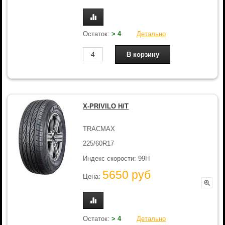
Остаток:
> 4
Детально
X-PRIVILO H/T
TRACMAX
225/60R17
Индекс скорости: 99H
5650 руб
Цена:
Остаток:
> 4
Детально