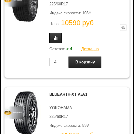
225/60R17
Индекс скорости: 103H
10590 руб
Цена:
Остаток:
> 4
Детально
BLUEARTH-XT AE61
YOKOHAMA
225/60R17
Индекс скорости: 99V