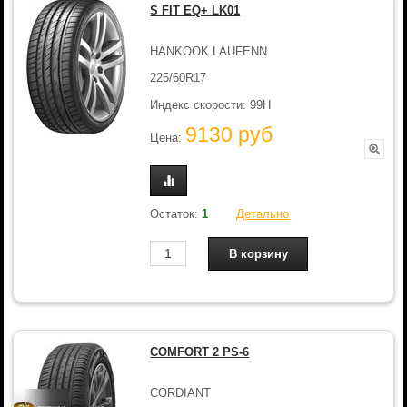
S FIT EQ+ LK01
HANKOOK LAUFENN
225/60R17
Индекс скорости: 99H
9130 руб
Цена:
Остаток:
1
Детально
COMFORT 2 PS-6
CORDIANT