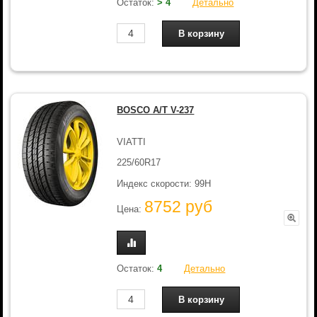
Остаток:
> 4
Детально
BOSCO A/T V-237
VIATTI
225/60R17
Индекс скорости: 99H
8752 руб
Цена:
Остаток:
4
Детально