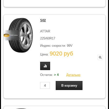
S02
ATTAR
225/60R17
Индекс скорости: 99V
9020 руб
Цена:
Остаток:
> 4
Детально