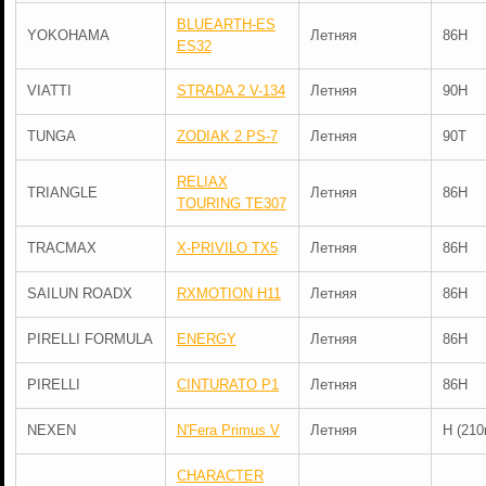
BLUEARTH-ES
YOKOHAMA
Летняя
86H
ES32
VIATTI
STRADA 2 V-134
Летняя
90H
TUNGA
ZODIAK 2 PS-7
Летняя
90T
RELIAX
TRIANGLE
Летняя
86H
TOURING TE307
TRACMAX
X-PRIVILO TX5
Летняя
86H
SAILUN ROADX
RXMOTION H11
Летняя
86H
PIRELLI FORMULA
ENERGY
Летняя
86H
PIRELLI
CINTURATO P1
Летняя
86H
NEXEN
N'Fera Primus V
Летняя
H (210
CHARACTER