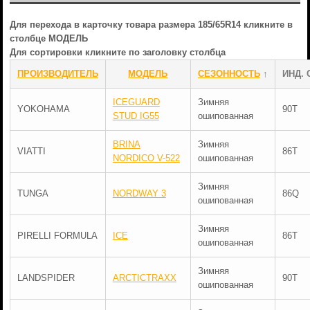
Для перехода в карточку товара размера 185/65R14 кликните в
столбце МОДЕЛЬ
Для сортировки кликните по заголовку столбца
ПРОИЗВОДИТЕЛЬ
МОДЕЛЬ
СЕЗОННОСТЬ
↑
ИНД. 
ICEGUARD
Зимняя
YOKOHAMA
90T
STUD IG55
ошипованная
BRINA
Зимняя
VIATTI
86T
NORDICO V-522
ошипованная
Зимняя
TUNGA
NORDWAY 3
86Q
ошипованная
Зимняя
PIRELLI FORMULA
ICE
86T
ошипованная
Зимняя
LANDSPIDER
ARCTICTRAXX
90T
ошипованная