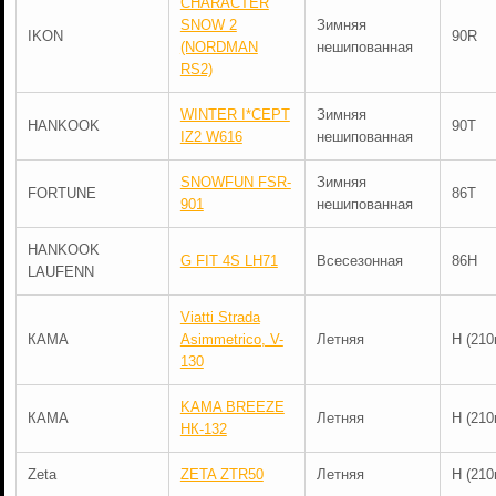
CHARACTER
SNOW 2
Зимняя
IKON
90R
(NORDMAN
нешипованная
RS2)
WINTER I*CEPT
Зимняя
HANKOOK
90T
IZ2 W616
нешипованная
SNOWFUN FSR-
Зимняя
FORTUNE
86T
901
нешипованная
HANKOOK
G FIT 4S LH71
Всесезонная
86H
LAUFENN
Viatti Strada
КАМА
Asimmetrico, V-
Летняя
H (210
130
KAMA BREEZE
КАМА
Летняя
H (210
НК-132
Zeta
ZETA ZTR50
Летняя
H (210